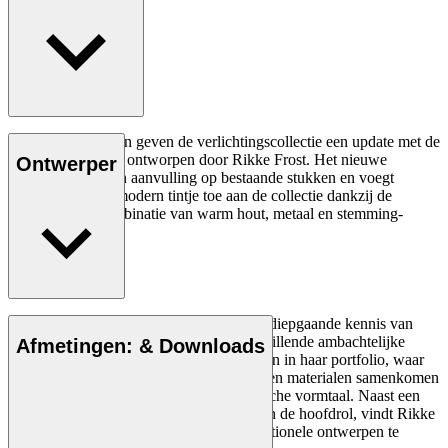
Carl Hansen & Søn geven de verlichtingscollectie een update met de
RF200 Tafellamp, ontworpen door Rikke Frost. Het nieuwe
Ontwerper
ontwerp vormt een aanvulling op bestaande stukken en voegt
tegelijkertijd een modern tintje toe aan de collectie dankzij de
kenmerkende combinatie van warm hout, metaal en stemming-
verhogende sfeer.
Lees meer
Rikke Frost (1973) staat bekend om haar diepgaande kennis van
materialen en de manier waarop ze verschillende ambachtelijke
Afmetingen: & Downloads
tradities combineert. Dat is duidelijk te zien in haar portfolio, waar
hedendaagse en oudere designelementen en materialen samenkomen
in meubels en verlichting met een organische vormtaal. Naast een
opvallende stijl, vaak met ronde vormen in de hoofdrol, vindt Rikke
Frost het belangrijk om duurzame en functionele ontwerpen te