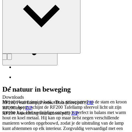
maken waarbij de mens centraal staat.
Maak kennis met Rikke Frost
De natuur in beweging
Downloads
Met zijn kunstzinnige look, die is geïnspireerd op de stam en kroon
RF200 Petal Lamp, Product Data Sheet.pdf
|
ZIP
van een boom, schijnt de RF200 Tafellamp sfeervol licht uit zijn
RF200.zip
|
ZIP
speelse kap. Het veelzijdige ontwerp is perfect in balans met warm
RF200 Assembling instructions.pdf
|
ZIP
hout en koel metaal. Hij kan op maar liefst negen verschillende
manieren worden opgebouwd, zodat je de uitstraling van de lamp
kunt afstemmen op elk interieur. Zorgvuldig vervaardigd met een