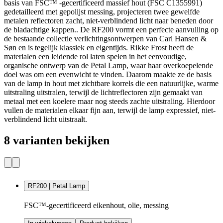
basis van FSC™ -gecertificeerd massief hout (FSC C1355991)
gedetailleerd met gepolijst messing, projecteren twee gewelfde
metalen reflectoren zacht, niet-verblindend licht naar beneden door
de bladachtige kappen.. De RF200 vormt een perfecte aanvulling op
de bestaande collectie verlichtingsontwerpen van Carl Hansen &
Søn en is tegelijk klassiek en eigentijds. Rikke Frost heeft de
materialen een leidende rol laten spelen in het eenvoudige,
organische ontwerp van de Petal Lamp, waar haar overkoepelende
doel was om een evenwicht te vinden. Daarom maakte ze de basis
van de lamp in hout met zichtbare korrels die een natuurlijke, warme
uitstraling uitstralen, terwijl de lichtreflectoren zijn gemaakt van
metaal met een koelere maar nog steeds zachte uitstraling. Hierdoor
vullen de materialen elkaar fijn aan, terwijl de lamp expressief, niet-
verblindend licht uitstraalt.
8 varianten bekijken
RF200 | Petal Lamp
FSC™-gecertificeerd eikenhout, olie, messing