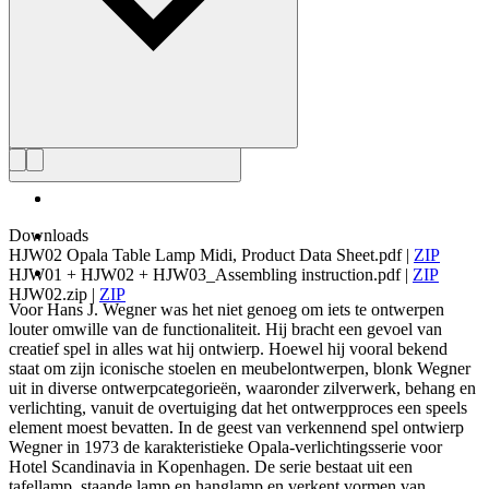
Downloads
HJW02 Opala Table Lamp Midi, Product Data Sheet.pdf
|
ZIP
HJW01 + HJW02 + HJW03_Assembling instruction.pdf
|
ZIP
HJW02.zip
|
ZIP
Voor Hans J. Wegner was het niet genoeg om iets te ontwerpen
louter omwille van de functionaliteit. Hij bracht een gevoel van
creatief spel in alles wat hij ontwierp. Hoewel hij vooral bekend
staat om zijn iconische stoelen en meubelontwerpen, blonk Wegner
uit in diverse ontwerpcategorieën, waaronder zilverwerk, behang en
verlichting, vanuit de overtuiging dat het ontwerpproces een speels
element moest bevatten. In de geest van verkennend spel ontwierp
Wegner in 1973 de karakteristieke Opala-verlichtingsserie voor
Hotel Scandinavia in Kopenhagen. De serie bestaat uit een
tafellamp, staande lamp en hanglamp en verkent vormen van