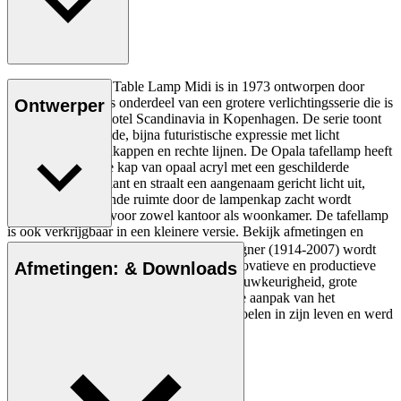
De HJW02 Opala Table Lamp Midi is in 1973 ontworpen door
Hans J. Wegner als onderdeel van een grotere verlichtingsserie die is
Ontwerper
ontworpen voor Hotel Scandinavia in Kopenhagen. De serie toont
een onderscheidende, bijna futuristische expressie met licht
gekantelde lampenkappen en rechte lijnen. De Opala tafellamp heeft
een asymmetrische kap van opaal acryl met een geschilderde
aluminium bovenkant en straalt een aangenaam gericht licht uit,
terwijl de omliggende ruimte door de lampenkap zacht wordt
verlicht. Geschikt voor zowel kantoor als woonkamer. De tafellamp
is ook verkrijgbaar in een kleinere versie. Bekijk afmetingen en
downloads voor meer productdetails.
De Deense meubelontwerper Hans J. Wegner (1914-2007) wordt
gezien als een van de meest creatieve, innovatieve en productieve
Afmetingen: & Downloads
Lees meer
ontwerpers aller tijden, bekend om zijn nauwkeurigheid, grote
inzicht in vakmanschap en compromisloze aanpak van het
ontwerpen. Wegner ontwierp bijna 500 stoelen in zijn leven en werd
vaak de meester van de stoel genoemd.
Maak kennis met Hans J. Wegner