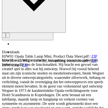
Downloads
HJW01 Opala Table Lamp Mini, Product Data Sheet.pdf
|
ZIP
Voor Hans J. Wegner was het niet genoeg om iets te ontwerpen
HJW01 + HJW02 + HJW03_Assembling instruction.pdf
|
ZIP
louter omwille van de functionaliteit. Hij bracht een gevoel van
HJW01.zip
|
ZIP
creatief spel in alles wat hij ontwierp. Hoewel hij vooral bekend
staat om zijn iconische stoelen en meubelontwerpen, blonk Wegner
uit in diverse ontwerpcategorieën, waaronder zilverwerk, behang en
verlichting, vanuit de overtuiging dat het ontwerpproces een speels
element moest bevatten. In de geest van verkennend spel ontwierp
Wegner in 1973 de karakteristieke Opala-verlichtingsserie voor
Hotel Scandinavia in Kopenhagen. De serie bestaat uit een
tafellamp, staande lamp en hanglamp en verkent vormen van
symmetrie en asymmetrie. De serie wordt gekenmerkt door een
grote, ronde kap van opaalacryl en een warm, gericht werklicht dat