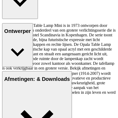
De HJW01 Opala Table Lamp Mini is in 1973 ontworpen door
Hans J. Wegner als onderdeel van een grotere verlichtingsserie die is
Ontwerper
ontworpen voor Hotel Scandinavia in Kopenhagen. De serie toont
een onderscheidende, bijna futuristische expressie met licht
gekantelde lampenkappen en rechte lijnen. De Opala Table Lamp
heeft een asymmetrische kap van opaal acryl met een geschilderde
aluminium bovenkant en straalt een aangenaam gericht licht uit,
terwijl de omliggende ruimte door de lampenkap zacht wordt
verlicht. Geschikt voor zowel kantoor als woonkamer. De tafellamp
is ook verkrijgbaar in een grotere versie. Bekijk afmetingen en
downloads voor meer productdetails.
De Deense meubelontwerper Hans J. Wegner (1914-2007) wordt
gezien als een van de meest creatieve, innovatieve en productieve
Afmetingen: & Downloads
Lees meer
ontwerpers aller tijden, bekend om zijn nauwkeurigheid, grote
inzicht in vakmanschap en compromisloze aanpak van het
ontwerpen. Wegner ontwierp bijna 500 stoelen in zijn leven en werd
vaak de meester van de stoel genoemd.
Maak kennis met Hans J. Wegner