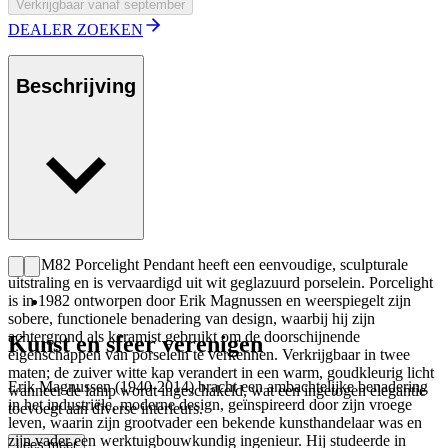
Verkrijgbaar vanaf september
DEALER ZOEKEN
Beschrijving
De EM82 Porcelight Pendant heeft een eenvoudige, sculpturale
uitstraling en is vervaardigd uit wit geglazuurd porselein. Porcelight
is in 1982 ontworpen door Erik Magnussen en weerspiegelt zijn
sobere, functionele benadering van design, waarbij hij zijn
achtergrond als keramist gebruikt om de doorschijnende
Kunst en sfeer verenigen
eigenschappen van porselein te verkennen. Verkrijgbaar in twee
maten; de zuiver witte kap verandert in een warm, goudkleurig licht
Erik Magnussen (1940-2014) bracht een ambachtelijke benadering
wanneer de lamp wordt ingeschakeld, wat een ingetogen elegantie
in het industriële, moderne design, geïnspireerd door zijn vroege
toevoegt aan diverse interieurs.
leven, waarin zijn grootvader een bekende kunsthandelaar was en
zijn vader een werktuigbouwkundig ingenieur. Hij studeerde in
Lees meer