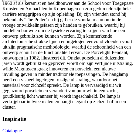
1960 af als keramist en beeldhouwer aan de School voor Toegepaste
Kunsten en Ambachten in Kopenhagen en zou gedurende zijn hele
carrière teruggrijpen op zijn opleiding. Bij zijn vrienden stond hij
bekend als ‘The Potter’ en hij gaf er de voorkeur aan om in de
vroege ontwikkelingsfasen zijn handen te gebruiken, waarbij hij
modellen bouwde om de fysieke ervaring te krijgen van hoe een
ontwerp gebruikt zou kunnen worden. Zijn kenmerkende
architectonische strakke lijnen en ingetogen eenvoud vloeiden voort
uit zijn pragmatische methodologie, waarbij de schoonheid van een
ontwerp schuilt in de functionaliteit ervan. De Porcelight Pendant,
ontworpen in 1982, illustreert dit. Omdat porselein al duizenden
jaren wordt gebruikt en geprezen wordt om zijn verfijnde uitstraling,
wilde Magnussen graag innoveren en porselein een nieuwe
invulling geven in minder traditionele toepassingen. De hanglamp
heeft een visueel ingetogen, rustige uitstraling, waardoor het
materiaal voor zichzelf spreekt. De lamp is vervaardigd uit wit
geglazuurd porselein en verandert van puur wit in een zacht,
goudkleurig licht wanneer hij wordt ingeschakeld. De lamp is
verkrijgbaar in twee maten en hangt elegant op zichzelf of in een
cluster.
Inspiratie
Catalogue