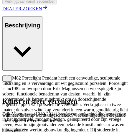
Verkrijgbaar vanaf september
DEALER ZOEKEN
Beschrijving
De EM82 Porcelight Pendant heeft een eenvoudige, sculpturale
uitstraling en is vervaardigd uit wit geglazuurd porselein. Porcelight
is in 1982 ontworpen door Erik Magnussen en weerspiegelt zijn
sobere, functionele benadering van design, waarbij hij zijn
achtergrond als keramist gebruikt om de doorschijnende
Kunst en sfeer verenigen
eigenschappen van porselein te verkennen. Verkrijgbaar in twee
maten; de zuiver witte kap verandert in een warm, goudkleurig licht
Erik Magnussen (1940-2014) bracht een ambachtelijke benadering
wanneer de lamp wordt ingeschakeld, wat een ingetogen elegantie
in het industriële, moderne design, geïnspireerd door zijn vroege
toevoegt aan diverse interieurs.
leven, waarin zijn grootvader een bekende kunsthandelaar was en
zijn vader een werktuigbouwkundig ingenieur. Hij studeerde in
Lees meer