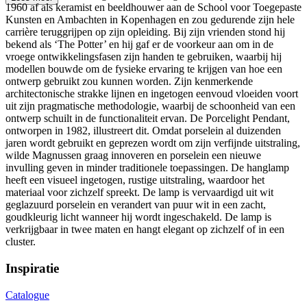
1960 af als keramist en beeldhouwer aan de School voor Toegepaste
Kunsten en Ambachten in Kopenhagen en zou gedurende zijn hele
carrière teruggrijpen op zijn opleiding. Bij zijn vrienden stond hij
bekend als ‘The Potter’ en hij gaf er de voorkeur aan om in de
vroege ontwikkelingsfasen zijn handen te gebruiken, waarbij hij
modellen bouwde om de fysieke ervaring te krijgen van hoe een
ontwerp gebruikt zou kunnen worden. Zijn kenmerkende
architectonische strakke lijnen en ingetogen eenvoud vloeiden voort
uit zijn pragmatische methodologie, waarbij de schoonheid van een
ontwerp schuilt in de functionaliteit ervan. De Porcelight Pendant,
ontworpen in 1982, illustreert dit. Omdat porselein al duizenden
jaren wordt gebruikt en geprezen wordt om zijn verfijnde uitstraling,
wilde Magnussen graag innoveren en porselein een nieuwe
invulling geven in minder traditionele toepassingen. De hanglamp
heeft een visueel ingetogen, rustige uitstraling, waardoor het
materiaal voor zichzelf spreekt. De lamp is vervaardigd uit wit
geglazuurd porselein en verandert van puur wit in een zacht,
goudkleurig licht wanneer hij wordt ingeschakeld. De lamp is
verkrijgbaar in twee maten en hangt elegant op zichzelf of in een
cluster.
Inspiratie
Catalogue