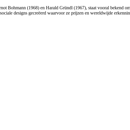
ot Bohmann (1968) en Harald Gründl (1967), staat vooral bekend om 
 sociale designs gecreëerd waarvoor ze prijzen en wereldwijde erkenni