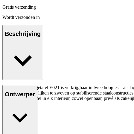
Gratis verzending
Wordt verzonden in
Beschrijving
De Embrace loungetafel E021 is verkrijgbaar in twee hoogtes – als lag
houten tafelbladen lijken te zweven op stabiliserende staalconstruct
Ontwerper
Embrace loungetafel in elk interieur, zowel openbaar, privé als zakelij