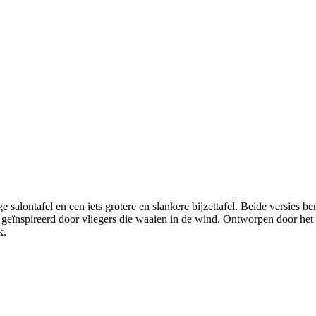
e salontafel en een iets grotere en slankere bijzettafel. Beide versies
ies geïnspireerd door vliegers die waaien in de wind. Ontworpen door h
k.