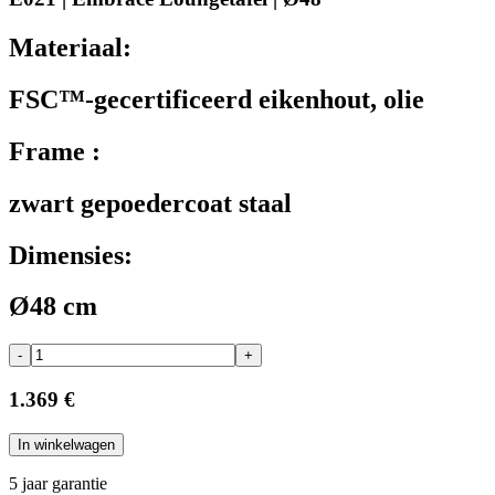
Materiaal:
FSC™-gecertificeerd eikenhout, olie
Frame :
zwart gepoedercoat staal
Dimensies:
Ø48 cm
-
+
1.369 €
In winkelwagen
5 jaar garantie