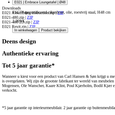
E021 | Embrace Loungetafel | Ø48
Downloads
FSC™-gecertificeerd eikenhout, olie, roestvrij staal, H48 cm
E021 Assembling instruction.zip
|
ZIP
E021-480.zip
|
ZIP
1.369 €
E021-480 2D.zip
|
ZIP
E021 Revit.zip
|
ZIP
In winkelwagen
Product bekijken
Deens design
Authentieke ervaring
Tot 5 jaar garantie*
Wanneer u kiest voor een product van Carl Hansen & Søn krijgt u mee
is overgelaten. Wij zijn de grootste fabrikant ter wereld van meub
Mogensen, Ole Wanscher, Kaare Klint, Poul Kjærholm, Bodil Kjær e
verkocht.
*5 jaar garantie op interieurmeubilair. 2 jaar garantie op buitenmeubila