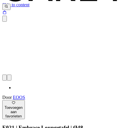
Skip to content
Door
EOOS
Toevoegen
aan
favorieten
E021 | Embrace Loungetafel | Ø48