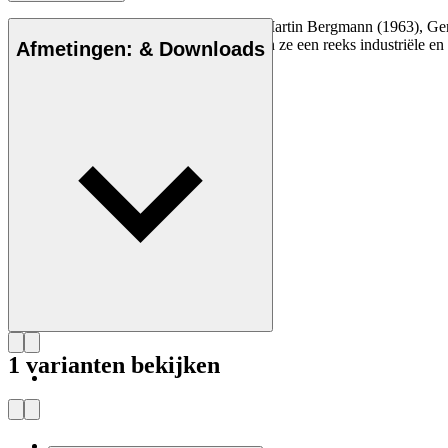
De designstudio EOOS, opgericht door Martin Bergmann (1963), Gern
benadering van het ontwerpproces hebben ze een reeks industriële en
Afmetingen: & Downloads
Maak kennis met EOOS
1 varianten bekijken