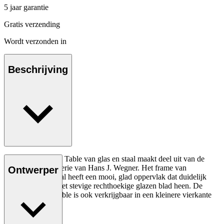
5 jaar garantie
Gratis verzending
Wordt verzonden in
Beschrijving
De CH108 Coffee Table van glas en staal maakt deel uit van de
elegante CH100-serie van Hans J. Wegner. Het frame van
Ontwerper
geborsteld vlakstaal heeft een mooi, glad oppervlak dat duidelijk
zichtbaar is door het stevige rechthoekige glazen blad heen. De
Wegner Coffee Table is ook verkrijgbaar in een kleinere vierkante
versie; CH106.
Lees meer