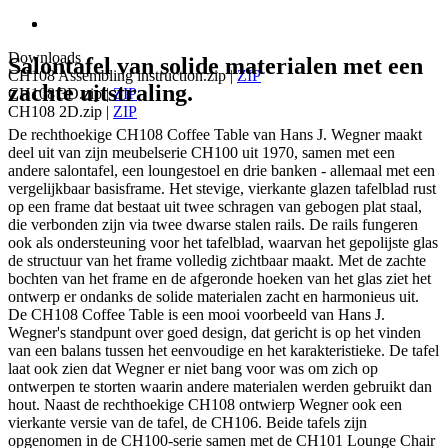
Downloads
Salontafel van solide materialen met een
CH108 Assembling instruction.zip
|
ZIP
zachte uitstraling.
CH108 3D.zip
|
ZIP
CH108 2D.zip
|
ZIP
De rechthoekige CH108 Coffee Table van Hans J. Wegner maakt
deel uit van zijn meubelserie CH100 uit 1970, samen met een
andere salontafel, een loungestoel en drie banken - allemaal met een
vergelijkbaar basisframe. Het stevige, vierkante glazen tafelblad rust
op een frame dat bestaat uit twee schragen van gebogen plat staal,
die verbonden zijn via twee dwarse stalen rails. De rails fungeren
ook als ondersteuning voor het tafelblad, waarvan het gepolijste glas
de structuur van het frame volledig zichtbaar maakt. Met de zachte
bochten van het frame en de afgeronde hoeken van het glas ziet het
ontwerp er ondanks de solide materialen zacht en harmonieus uit.
De CH108 Coffee Table is een mooi voorbeeld van Hans J.
Wegner's standpunt over goed design, dat gericht is op het vinden
van een balans tussen het eenvoudige en het karakteristieke. De tafel
laat ook zien dat Wegner er niet bang voor was om zich op
ontwerpen te storten waarin andere materialen werden gebruikt dan
hout. Naast de rechthoekige CH108 ontwierp Wegner ook een
vierkante versie van de tafel, de CH106. Beide tafels zijn
opgenomen in de CH100-serie samen met de CH101 Lounge Chair