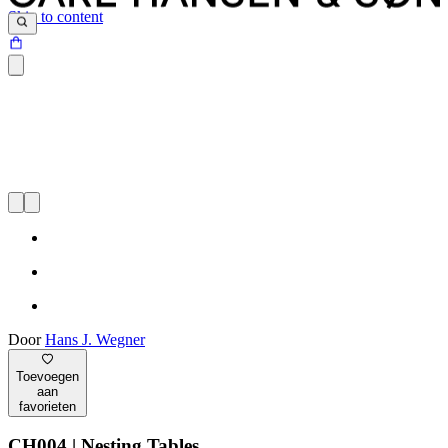
Skip to content
Door
Hans J. Wegner
Toevoegen
aan
favorieten
CH004 | Nesting Tables