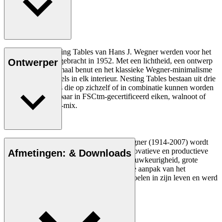
De iconische Nesting Tables van Hans J. Wegner werden voor het
eerst op de markt gebracht in 1952. Met een lichtheid, een ontwerp
Ontwerper
dat de ruimte optimaal benut en het klassieke Wegner-minimalisme
passen de bijzettafels in elk interieur. Nesting Tables bestaan uit drie
uitschuifbare tafels die op zichzelf of in combinatie kunnen worden
gebruikt. Verkrijgbaar in FSCtm-gecertificeerd eiken, walnoot of
een eiken/walnoot-mix.
Lees meer
De Deense meubelontwerper Hans J. Wegner (1914-2007) wordt
gezien als een van de meest creatieve, innovatieve en productieve
Afmetingen: & Downloads
ontwerpers aller tijden, bekend om zijn nauwkeurigheid, grote
inzicht in vakmanschap en compromisloze aanpak van het
ontwerpen. Wegner ontwierp bijna 500 stoelen in zijn leven en werd
vaak de meester van de stoel genoemd.
Maak kennis met Hans J. Wegner