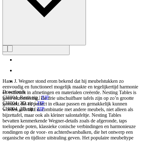
Hans J. Wegner stond erom bekend dat hij meubelstukken zo
eenvoudig en functioneel mogelijk maakte en tegelijkertijd harmonie
Downloads
en esthetiek in afmetingen en materialen creëerde. Nesting Tables is
CH004_Revit.zip
|
ZIP
geen uitzondering. De drie uitschuifbare tafels zijn op zo’n grootte
CH004_3D.zip
|
ZIP
gemaakt dat ze perfect in elkaar passen en gemakkelijk kunnen
CH004_2D.zip
|
ZIP
worden gebruikt in combinatie met andere meubels, niet alleen als
bijzettafel, maar ook als kleiner salontafeltje. Nesting Tables
bevatten kenmerkende Wegner-details zoals de afgeronde, taps
toelopende poten, klassieke conische verbindingen en harmonieuze
rondingen op de voor- en achterdwarsbalken, die het ontwerp een
organische en tijdloze uitstraling geven. Het populaire meubeltype