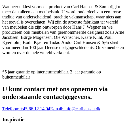
Wanneer u kiest voor een product van Carl Hansen & Søn krijgt u
meer dan alleen een meubelstuk. U wordt onderdeel van een trotse
traditie van onderscheidend, prachtig vakmanschap, waar niets aan
het toeval is overgelaten. Wij zijn de grootste fabrikant ter wereld
van meubelen die zijn ontworpen door Hans J. Wegner en we
produceren ook meubelen van gerenommeerde designers zoals Arne
Jacobsen, Børge Mogensen, Ole Wanscher, Kaare Klint, Poul
Kjærholm, Bodil Kjær en Tadao Ando. Carl Hansen & Søn staat
voor meer dan 100 jaar Deense designgeschiedenis. Onze meubelen
worden over de hele wereld verkocht.
*5 jaar garantie op interieurmeubilair. 2 jaar garantie op
buitenmeubilair
U kunt contact met ons opnemen via
onderstaande contactgegevens.
Telefoon:
+45 66 12 14 04
E-mail:
info@carlhansen.dk
Inspiratie