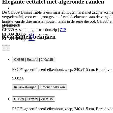
Elegante eettafel met afgeronde randen
De CH339 Dining Table is een massief houten tafel met zachte vormen. M
vergadertafel, voor een groot gezin of veel deelnemers aan de vergade
langste van de drie massief houten tafels in de serie die ook CH337 
Downloads
geduwd.
CH339 Assembling instruction.zip
|
ZIP
CH339 2D.zip
|
ZIP
6 varianten bekijken
CH339 3D.zip
|
ZIP
CH339 | Eettafel | 240x115
FSC™-gecertificeerd eikenhout, zeep, 240x115 cm, Bereid voo
5.683 €
In winkelwagen
Product bekijken
CH339 | Eettafel | 240x115
FSC™-gecertificeerd eikenhout, zeep, 240x115 cm, Bereid voo