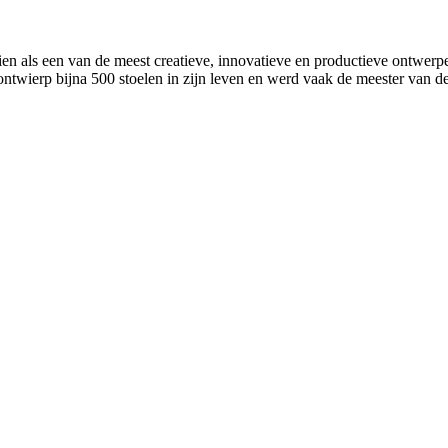
ls een van de meest creatieve, innovatieve en productieve ontwerpers 
wierp bijna 500 stoelen in zijn leven en werd vaak de meester van d