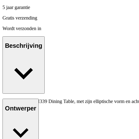
5 jaar garantie
Gratis verzending
Wordt verzonden in
Beschrijving
De functionele CH339 Dining Table, met zijn elliptische vorm en ach
verkocht.
Ontwerper
Lees meer