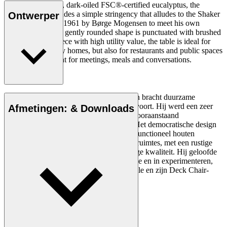
Shaped from solid, dark-oiled FSC®-certified eucalyptus, the
Asserbo Table exudes a simple stringency that alludes to the Shaker
Ontwerper
style. Designed in 1961 by Børge Mogensen to meet his own
furniture needs, its gently rounded shape is punctuated with brushed
brass screws. A piece with high utility value, the table is ideal for
private and holiday homes, but also for restaurants and public spaces
as a gathering point for meetings, meals and conversations.
Het creatieve proces van Børge Mogensen bracht duurzame
meubelstukken met de focus op de mens voort. Hij werd een zeer
Afmetingen: & Downloads
invloedrijke naoorlogse designer en een vooraanstaand
vertegenwoordiger van Danish Modern. Het democratische design
van Mogensen bestond uit eenvoudig en functioneel houten
meubilair voor zowel privé- als openbare ruimtes, met een rustige
esthetiek en een sterke constructie van hoge kwaliteit. Hij geloofde
in visuele helderheid en minimale decoratie en in experimenteren,
zoals te zien in zijn klassieke Hunting Table en zijn Deck Chair-
serie.
Maak kennis met Børge Mogensen