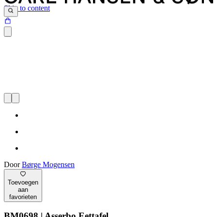
Skip to content
Door
Børge Mogensen
Toevoegen
aan
favorieten
BM0698 | Asserbo Eettafel