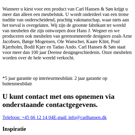
Wanneer u kiest voor een product van Carl Hansen & Søn krijgt u
meer dan alleen een meubelstuk. U wordt onderdeel van een trotse
traditie van onderscheidend, prachtig vakmanschap, waar niets aan
het toeval is overgelaten. Wij zijn de grootste fabrikant ter wereld
van meubelen die zijn ontworpen door Hans J. Wegner en we
produceren ook meubelen van gerenommeerde designers zoals Arne
Jacobsen, Børge Mogensen, Ole Wanscher, Kaare Klint, Poul
Kjærholm, Bodil Kjær en Tadao Ando. Carl Hansen & Søn staat
voor meer dan 100 jaar Deense designgeschiedenis. Onze meubelen
worden over de hele wereld verkocht.
*5 jaar garantie op interieurmeubilair. 2 jaar garantie op
buitenmeubilair
U kunt contact met ons opnemen via
onderstaande contactgegevens.
Telefoon:
+45 66 12 14 04
E-mail:
info@carlhansen.dk
Inspiratie