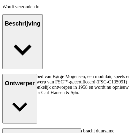
Wordt verzonden in
Beschrijving
Het BM0865 Daybed van Børge Mogensen, een modulair, speels en
zeer veelzijdig ontwerp van FSC™-gecertificeerd (FSC-C135991)
Ontwerper
hout, werd oorspronkelijk ontworpen in 1958 en wordt nu opnieuw
geïntroduceerd door Carl Hansen & Søn.
Lees meer
Het creatieve proces van Børge Mogensen bracht duurzame