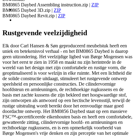
BM0865 Daybed Assembling instruction.zip
|
ZIP
BM0865 Daybed 3D.zip
|
ZIP
BM0865 Daybed Revit.zip
|
ZIP
Rustgevende veelzijdigheid
Elk door Carl Hansen & Søn geproduceerd meubelstuk heeft een
uniek en betekenisvol verhaal - en het BM0865 Daybed is daarop
geen uitzondering. Het veelzijdige ligbed van Børge Mogensen was
voor het eerst te zien in 1958 en maakt nu zijn herintrede in de
wereld van het design met zijn comfortabele en rustige vorm, die
geoptimaliseerd is voor welzijn in elke ruimte. Met een lichtheid die
de solide constructie uitdaagt, stimuleert het rustgevende ontwerp
speelsheid en persoonlijke constructies. De cilindervormige
hoofdsteun en armleuningen, de rechthoekige rugkussens en de
basis met zachte kussens die zijn bekleed met hoogwaardige stof,
zijn ontworpen als antwoord op een hectische levensstijl, terwijl de
rustige uitstraling wordt bereikt door het eenvoudige maar goed
doordachte ontwerp. Het BM0856 Daybed staat op een massieve
FSC™-gecertificeerde eikenhouten basis en heeft een comfortabele,
gewatteerde zitting, cilindervornige hoofd- en armleuningen en
rechthoekige rugkussens, en is een opmerkelijk voorbeeld van
Børge Mogensen's vrije denken en zijn perceptie van het optimale