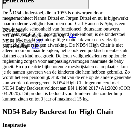
De ND54 kinderstoel, die in 1955 is ontworpen door
meesterarchitect Nanna Ditzel en Jørgen Ditzel en nu is bijgewerkt
naar moderne veiligheidsnormen door Carl Hansen & Søn, is een
bewijs van de schoonheid van functioneel, duurzaam ontwerp.
Downloads
Gemaakt van FSC® -gecertificeerd beukenhout, is de kinderstoel
ND54 Assembling instruction.zip
|
ZIP
zorgvuldig gelakt met niet-giftige matte lak voor een vlekvrije,
ND54 Revit.zip
|
ZIP
gemakkelijk te reinigen afwerking. De ND54 High Chair is niet
ND54 3D.zip
|
ZIP
alleen mooi om naar te kijken, het is ook een praktisch meubelstuk
dat met een kind meegroeit. De leren veiligheidsriem en optionele
rugleuning zorgen voor aanpassingsvermogen naarmate de baby
groeit. En op de drie bijbehorende roestvrijstalen naamplaatjes kun
je de namen graveren van de kinderen die hem hebben gebruikt. Zo
wordt het een persoonlijk stuk dat van de ene op de andere generatie
kan worden doorgegeven. ND54 High Chair gemonteerd met
ND54 Baby Backrest voldoet aan EN 14988:2017+A1:2020 (COR.
03-2020). Dit product is bedoeld voor kinderen die zonder hulp
kunnen zitten en tot 3 jaar of maximaal 15 kg.
ND54 Baby Backrest for High Chair
Inspiratie