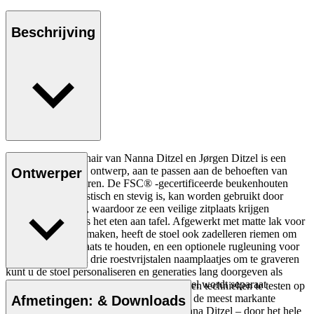
Beschrijving
De ND54 High Chair van Nanna Ditzel en Jørgen Ditzel is een
mooi en duurzaam ontwerp, aan te passen aan de behoeften van
Ontwerper
opgroeiende kinderen. De FSC® -gecertificeerde beukenhouten
stoel, die minimalistisch en stevig is, kan worden gebruikt door
kinderen tot 15 kg, waardoor ze een veilige zitplaats krijgen
aangeboden tijdens het eten aan tafel. Afgewerkt met matte lak voor
eenvoudig schoonmaken, heeft de stoel ook zadelleren riemen om
de baby op zijn plaats te houden, en een optionele rugleuning voor
extra comfort. Met drie roestvrijstalen naamplaatjes om te graveren
kunt u de stoel personaliseren en generaties lang doorgeven als
familiestuk. Baby Backrest voor kinderstoel wordt separaat
Het verlangen om de ruimte te verkennen en technieken te testen op
verkocht.
de grens van het mogelijke leidde een van de meest markante
Afmetingen: & Downloads
persoonlijkheden van Deens design – Nanna Ditzel – door het hele