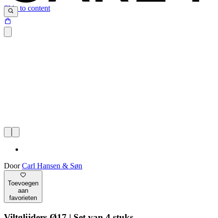
Skip to content
Door
Carl Hansen & Søn
Toevoegen
aan
favorieten
Viltglijders Ø17 | Set van 4 stuks.