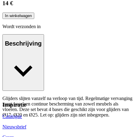
14 €
In winkelwagen
Wordt verzonden in
Beschrijving
Glijders slijten vanzelf na verloop van tijd. Regelmatige vervanging
zorgt voor een continue bescherming van zowel meubels als
Inspiratie
vloeren. Deze set bevat 4 bases die geschikt zijn voor glijders van
Ø17, Ø20 en Ø25. Let op: glijders zijn niet inbegrepen.
Catalogue
Nieuwsbrief