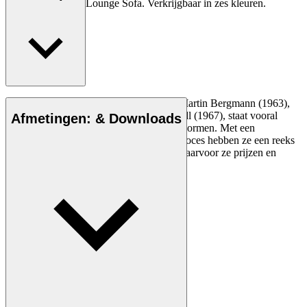
Embrace Outdoor Lounge Sofa. Verkrijgbaar in zes kleuren.
De designstudio EOOS, opgericht door Martin Bergmann (1963),
Gernot Bohmann (1968) en Harald Gründl (1967), staat vooral
Afmetingen: & Downloads
bekend om de poëtische benadering van vormen. Met een
analytische benadering van het ontwerpproces hebben ze een reeks
industriële en sociale designs gecreëerd waarvoor ze prijzen en
wereldwijde erkenning hebben gekregen.
Maak kennis met EOOS