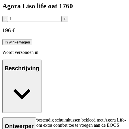
Agora Liso life oat 1760
-
+
196 €
In winkelwagen
Wordt verzonden in
Beschrijving
Sneldrogend, weerbestendig schuimkussen bekleed met Agora Life-
textiel, ontworpen om extra comfort toe te voegen aan de EOOS
Ontwerper