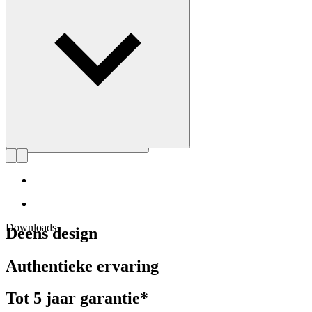
Maak kennis met Alfred Homann
Downloads
Deens design
Authentieke ervaring
Tot 5 jaar garantie*