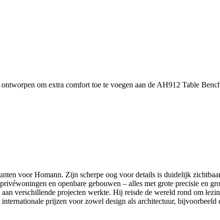
 en ontworpen om extra comfort toe te voegen aan de AH912 Table Bench
punten voor Homann. Zijn scherpe oog voor details is duidelijk zichtba
ons, privéwoningen en openbare gebouwen – alles met grote precisie en
aan verschillende projecten werkte. Hij reisde de wereld rond om lezi
nternationale prijzen voor zowel design als architectuur, bijvoorbee