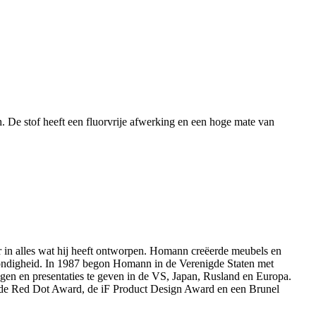
. De stof heeft een fluorvrije afwerking en een hoge mate van
ar in alles wat hij heeft ontworpen. Homann creëerde meubels en
 grondigheid. In 1987 begon Homann in de Verenigde Staten met
ngen en presentaties te geven in de VS, Japan, Rusland en Europa.
ld de Red Dot Award, de iF Product Design Award en een Brunel