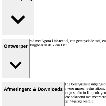
Het kussen is bekleed met Agora Life-textiel, een gerecyclede stof,
duurzaamheid. Verkrijgbaar in de kleur Oat.
Ontwerper
Eenvoud, helderheid en logica waren altijd de belangrijkste uitgangs
verlichting, evenals architecturale projecten voor musea, treinstati
Afmetingen: & Downloads
Homann Design Inc., van waaruit hij naast zijn studio in Kopenhagen 
Bovendien werd Homann tijdens zijn carrière bekroond met meerdere i
Award. Alfred Homann overleed in 2022 op 74-jarige leeftijd.