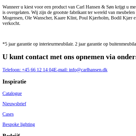
Wanneer u kiest voor een product van Carl Hansen & Søn krijgt u mee
is overgelaten. Wij zijn de grootste fabrikant ter wereld van meub
Mogensen, Ole Wanscher, Kaare Klint, Poul Kjærholm, Bodil Kjær e
verkocht.
*5 jaar garantie op interieurmeubilair. 2 jaar garantie op buitenmeubila
U kunt contact met ons opnemen via onder
Telefoon:
+45 66 12 14 04
E-mail:
info@carlhansen.dk
Inspiratie
Catalogue
Nieuwsbrief
Cases
Bespoke lighting
Bedrijf