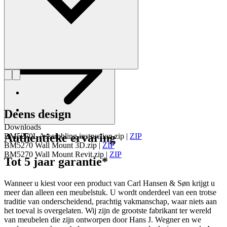
Maak kennis met Børge Mogensen
Deens design
Downloads
Authentieke ervaring
BM5270L Assembling instruction.zip
|
ZIP
BM5270 Wall Mount 3D.zip
|
ZIP
BM5270 Wall Mount Revit.zip
|
ZIP
Tot 5 jaar garantie*
Wanneer u kiest voor een product van Carl Hansen & Søn krijgt u
meer dan alleen een meubelstuk. U wordt onderdeel van een trotse
traditie van onderscheidend, prachtig vakmanschap, waar niets aan
het toeval is overgelaten. Wij zijn de grootste fabrikant ter wereld
van meubelen die zijn ontworpen door Hans J. Wegner en we