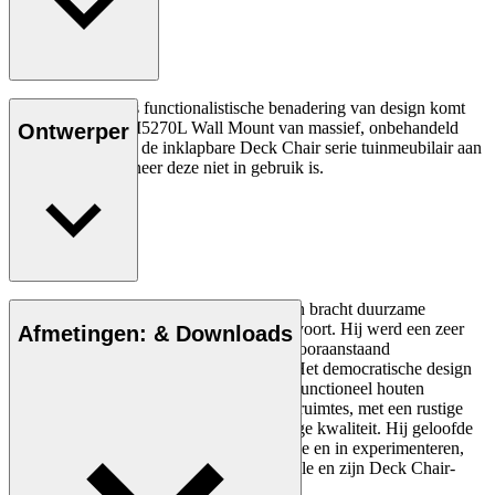
Børge Mogensen's functionalistische benadering van design komt
tot uiting in de BM5270L Wall Mount van massief, onbehandeld
Ontwerper
teak - gemaakt om de inklapbare Deck Chair serie tuinmeubilair aan
op te hangen wanneer deze niet in gebruik is.
Het creatieve proces van Børge Mogensen bracht duurzame
meubelstukken met de focus op de mens voort. Hij werd een zeer
Afmetingen: & Downloads
invloedrijke naoorlogse designer en een vooraanstaand
vertegenwoordiger van Danish Modern. Het democratische design
van Mogensen bestond uit eenvoudig en functioneel houten
meubilair voor zowel privé- als openbare ruimtes, met een rustige
esthetiek en een sterke constructie van hoge kwaliteit. Hij geloofde
in visuele helderheid en minimale decoratie en in experimenteren,
zoals te zien in zijn klassieke Hunting Table en zijn Deck Chair-
serie.