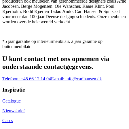
produceren ook meubelen van gerenommeerde designers zoals Arne
Jacobsen, Børge Mogensen, Ole Wanscher, Kaare Klint, Poul
Kjærholm, Bodil Kjær en Tadao Ando. Carl Hansen & Søn staat
voor meer dan 100 jaar Deense designgeschiedenis. Onze meubelen
worden over de hele wereld verkocht.
*5 jaar garantie op interieurmeubilair. 2 jaar garantie op
buitenmeubilair
U kunt contact met ons opnemen via
onderstaande contactgegevens.
Telefoon:
+45 66 12 14 04
E-mail:
info@carlhansen.dk
Inspiratie
Catalogue
Nieuwsbrief
Cases