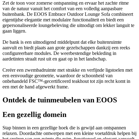
Zet de toon voor zomerse ontspanning en ervaar het zachte ritme
van de natuur vanuit het comfort van een volledig aanpasbare
buitenbank. De EOOS Embrace Outdoor Lounge Sofa combineert
eigentijdse elegantie met modulaire functionaliteit en biedt een
gepersonaliseerde loungebeleving die uitnodigt om lekker languit te
gaan liggen.
De bank is een uitnodigend middelpunt dat elke buitenruimte
aanvult en biedt plaats aan grote gezelschappen dankzij een reeks
configureerbare modules. De weerbestendige bekleding in
aardetinten straalt rust uit en gaat op in het landschap.
Creëer een zwembadruimte met strakke en verfijnde ligstoelen met
een eenvoudige geometrie, waardoor de schoonheid van
onbehandeld FSC™-gecertificeerd teakhout tot zijn recht komt in
een
met de hand afgewerkt
frame.
Ontdek de tuinmeubelen van EOOS
Een gezellig domein
Stap binnen in een gezellige hoek die is gewijd aan ontspannen
relaxen. Doordachte ontwerpen met een kleine voetafdruk helpen bij
het creëren van een ruimte die ruim, functioneel en elegant aanvoelt.