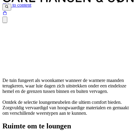
Skip to content
De
tuin
fungeert
als
woonkamer
wanneer
de
warmere
maanden
terugkeren
,
waar
luie
dagen
zich
uitstrekken
onder
een
eindeloze
hemel
en
de
grenzen
tussen
binnen
en
buiten
vervagen
.
Ontdek de selectie loungemeubelen die ultiem comfort bieden.
Zorgvuldig vervaardigd van hoogwaardige materialen en gemaakt
om verschillende weerstypen aan te kunnen.
Ruimte om te loungen