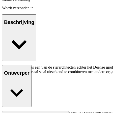
Wordt verzonden in
Beschrijving
Poul Kjærholm was een van de sterarchitecten achter het Deense mode
zijn favoriete materiaal staal uitstekend te combineren met andere o
Ontwerper
Lees meer