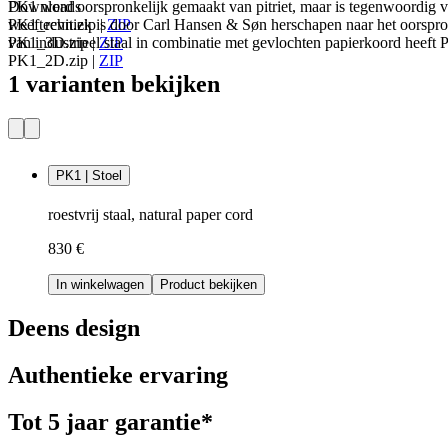
Downloads
PK1 werd oorspronkelijk gemaakt van pitriet, maar is tegenwoordig ve
PK1_revit.zip
weeftechniek is door Carl Hansen & Søn herschapen naar het oorspro
|
ZIP
PK1_3D.zip
van industrieel staal in combinatie met gevlochten papierkoord heeft P
|
ZIP
PK1_2D.zip
|
ZIP
1 varianten bekijken
PK1 | Stoel
roestvrij staal, natural paper cord
830 €
In winkelwagen
Product bekijken
Deens design
Authentieke ervaring
Tot 5 jaar garantie*