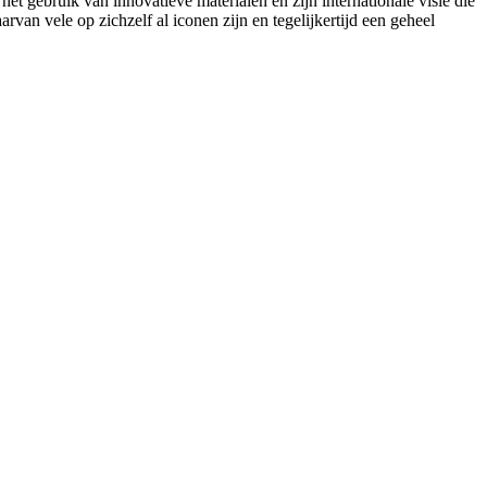
 gebruik van innovatieve materialen en zijn internationale visie die
rvan vele op zichzelf al iconen zijn en tegelijkertijd een geheel