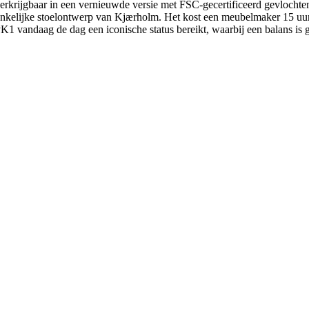
rkrijgbaar in een vernieuwde versie met FSC-gecertificeerd gevlochten 
nkelijke stoelontwerp van Kjærholm. Het kost een meubelmaker 15 uur o
K1 vandaag de dag een iconische status bereikt, waarbij een balans is ge