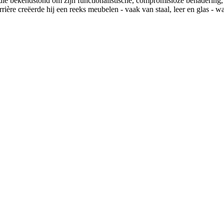
bekendstond om zijn functionalistische, compromisloze benadering, het
ère creëerde hij een reeks meubelen - vaak van staal, leer en glas - waa