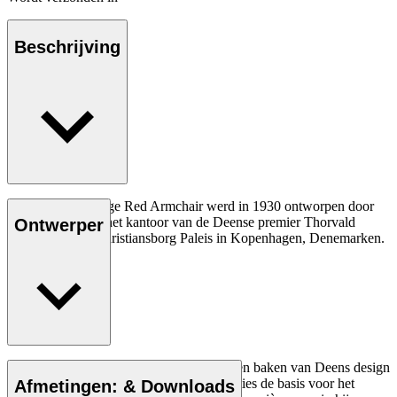
Beschrijving
De KK37581 Large Red Armchair werd in 1930 ontworpen door
Kaare Klint voor het kantoor van de Deense premier Thorvald
Ontwerper
Stauning in het Christiansborg Paleis in Kopenhagen, Denemarken.
Lees meer
Architect Kaare Klint (1888-1954) was een baken van Deens design
en legde met zijn unieke inzicht in proporties de basis voor het
Afmetingen: & Downloads