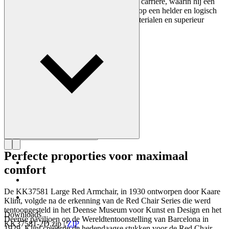
Danish Modern-concept. Tijdens zijn hele carrière, waarin hij een
reeks designiconen creëerde, hamerde hij op een helder en logisch
ontwerp, strakke lijnen, voortreffelijke materialen en superieur
vakmanschap.
Maak kennis met Kaare Klint
Perfecte proporties voor maximaal
comfort
De KK37581 Large Red Armchair, in 1930 ontworpen door Kaare
Klint, volgde na de erkenning van de Red Chair Series die werd
tentoongesteld in het Deense Museum voor Kunst en Design en het
Downloads
Deense paviljoen op de Wereldtentoonstelling van Barcelona in
KK37581-2D.zip
|
ZIP
1929. Klint creëerde de hedendaagse stukken voor de Red Chair-