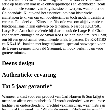
serie op basis van klassieke ontwerpprincipes en -technieken, zoals
de traditionele vormen van Engelse stoelontwerpen, waaronder de
Chippendale. Klint vond het essentieel om naar historische
archetypen te kijken om echt doelgericht en toch modern design te
creëren. Een deel van Klints kernfilosofie was om altijd variatie en
functionalisme in zijn ontwerp op te nemen. Naast de KK37581
Large Red Armchair creëerde hij daarom ook de Large Red Chair
zonder armleuningen en de Small Red Chair en Medium Red Chair,
om bij een groot aantal verschillende tafels te passen. De KK41180
en KK41181 banken met hoge zijkanten, speciaal ontworpen voor
de Deense premier Thorvald Stauning, zijn ook verkrijgbaar voor
grotere ruimtes.
Deens design
Authentieke ervaring
Tot 5 jaar garantie*
Wanneer u kiest voor een product van Carl Hansen & Søn krijgt u
meer dan alleen een meubelstuk. U wordt onderdeel van een trotse
traditie van onderscheidend, prachtig vakmanschap, waar niets aan
het toeval is overgelaten. Wij zijn de grootste fabrikant ter wereld