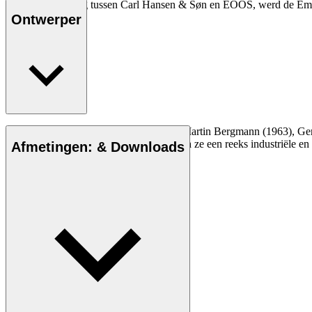
Als samenwerking tussen Carl Hansen & Søn en EOOS, werd de Embrace
elk interieur.
Ontwerper
Lees meer
De designstudio EOOS, opgericht door Martin Bergmann (1963), Gern
benadering van het ontwerpproces hebben ze een reeks industriële en
Afmetingen: & Downloads
Maak kennis met EOOS