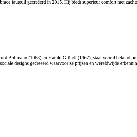
 fauteuil gecreëerd in 2015. Hij biedt superieur comfort met zachte, 
ot Bohmann (1968) en Harald Gründl (1967), staat vooral bekend om 
 sociale designs gecreëerd waarvoor ze prijzen en wereldwijde erkenni