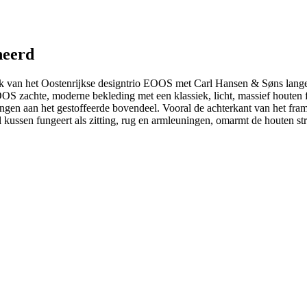
neerd
iek van het Oostenrijkse designtrio EOOS met Carl Hansen & Søns lan
OS zachte, moderne bekleding met een klassiek, licht, massief houten f
gingen aan het gestoffeerde bovendeel. Vooral de achterkant van het fra
l kussen fungeert als zitting, rug en armleuningen, omarmt de houten s