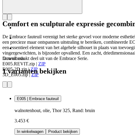
Comfort en sculpturale expressie gecombi
De Embrace fauteuil verenigt het sterke gevoel voor moderne esthet
een precieze maar ontspannen uitstraling te bereiken, combineerde EO
een essentieel element van het algehele silhouet in plaats van toevoe
vingergewrichten, is bijzonder opvallend. Een zacht, driedimensionaa
fauteuil maakt deel uit van de Embrace Serie.
Downloads
E005.REVIT.zip
|
ZIP
E005-2D.zip
|
ZIP
1 varianten bekijken
3D_E005.zip
|
ZIP
E005 | Embrace fauteuil
walnotenhout, olie, Thor 325, Rand: bruin
3.453 €
In winkelwagen
Product bekijken