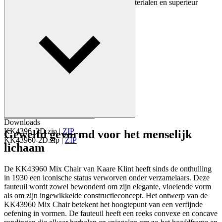
ontwerp, strakke lijnen, voortreffelijke materialen en superieur
vakmanschap.
Maak kennis met Kaare Klint
Downloads
KK4396_3D.zip
|
ZIP
Gewelfd gevormd voor het menselijk
KK43960-2D.zip
|
ZIP
lichaam
De KK43960 Mix Chair van Kaare Klint heeft sinds de onthulling
in 1930 een iconische status verworven onder verzamelaars. Deze
fauteuil wordt zowel bewonderd om zijn elegante, vloeiende vorm
als om zijn ingewikkelde constructieconcept. Het ontwerp van de
KK43960 Mix Chair betekent het hoogtepunt van een verfijnde
oefening in vormen. De fauteuil heeft een reeks convexe en concave