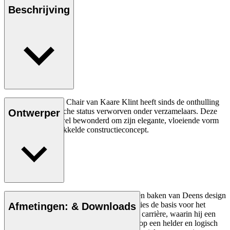
Beschrijving
De KK43960 Mix Chair van Kaare Klint heeft sinds de onthulling
in 1930 een iconische status verworven onder verzamelaars. Deze
Ontwerper
fauteuil wordt zowel bewonderd om zijn elegante, vloeiende vorm
als om zijn ingewikkelde constructieconcept.
Lees meer
Architect Kaare Klint (1888-1954) was een baken van Deens design
en legde met zijn unieke inzicht in proporties de basis voor het
Afmetingen: & Downloads
Danish Modern-concept. Tijdens zijn hele carrière, waarin hij een
reeks designiconen creëerde, hamerde hij op een helder en logisch