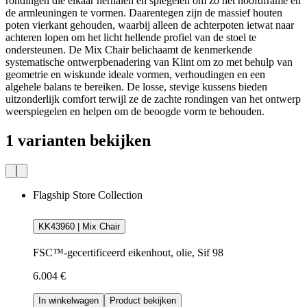
rondingen die elkaar herhalen en spiegelen om zo het hoofdframe en
de armleuningen te vormen. Daarentegen zijn de massief houten
poten vierkant gehouden, waarbij alleen de achterpoten ietwat naar
achteren lopen om het licht hellende profiel van de stoel te
ondersteunen. De Mix Chair belichaamt de kenmerkende
systematische ontwerpbenadering van Klint om zo met behulp van
geometrie en wiskunde ideale vormen, verhoudingen en een
algehele balans te bereiken. De losse, stevige kussens bieden
uitzonderlijk comfort terwijl ze de zachte rondingen van het ontwerp
weerspiegelen en helpen om de beoogde vorm te behouden.
1 varianten bekijken
Flagship Store Collection
KK43960 | Mix Chair
FSC™-gecertificeerd eikenhout, olie, Sif 98
6.004 €
In winkelwagen
Product bekijken