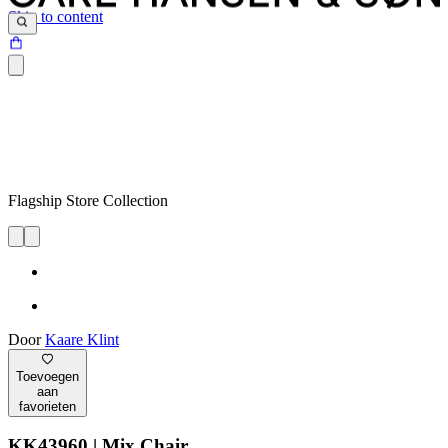
Skip to content
Flagship Store Collection
Door
Kaare Klint
Toevoegen
aan
favorieten
KK43960 | Mix Chair