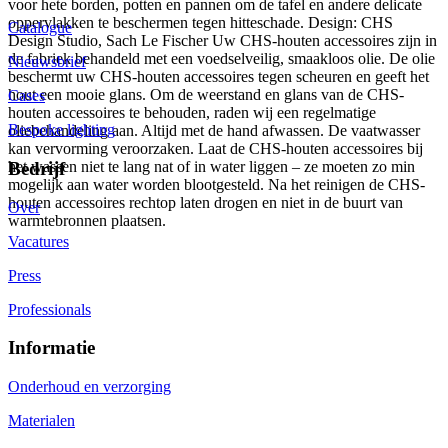
voor hete borden, potten en pannen om de tafel en andere delicate
oppervlakken te beschermen tegen hitteschade. Design: CHS
Catalogue
Design Studio, Sach Le Fischer Uw CHS-houten accessoires zijn in
de fabriek behandeld met een voedselveilig, smaakloos olie. De olie
Nieuwsbrief
beschermt uw CHS-houten accessoires tegen scheuren en geeft het
hout een mooie glans. Om de weerstand en glans van de CHS-
Cases
houten accessoires te behouden, raden wij een regelmatige
Bespoke lighting
oliebehandeling aan. Altijd met de hand afwassen. De vaatwasser
kan vervorming veroorzaken. Laat de CHS-houten accessoires bij
het wassen niet te lang nat of in water liggen – ze moeten zo min
Bedrijf
mogelijk aan water worden blootgesteld. Na het reinigen de CHS-
houten accessoires rechtop laten drogen en niet in de buurt van
Over
warmtebronnen plaatsen.
Vacatures
Press
Professionals
Informatie
Onderhoud en verzorging
Materialen