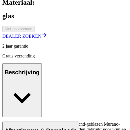
Materiaal:
glas
Niet op voorraad
DEALER ZOEKEN
2 jaar garantie
Gratis verzending
Beschrijving
Nason Moretti multi-glass (glazen) van mond-geblazen Murano-
kristalglas. 4 stuks De glazen kunnen worden gebruikt voor wijn en