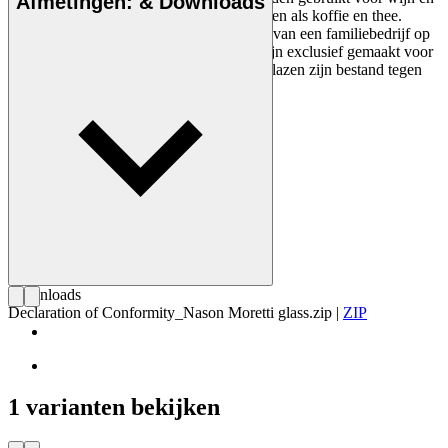
Afmetingen: & Downloads
sterke drank, maar ook voor warme dranken als koffie en thee.
Nason Moretti is een Italiaanse glasblazer van een familiebedrijf op
Murano Island voor Venetië. De glazen zijn exclusief gemaakt voor
Carl Hansen & Søn Flagship Stores. De glazen zijn bestand tegen
max. 40° C in een vaatwasser.
Downloads
Declaration of Conformity_Nason Moretti glass.zip
|
ZIP
1 varianten bekijken