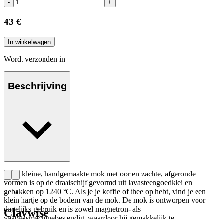
-
+
43 €
In winkelwagen
Wordt verzonden in
Beschrijving
Deze kleine, handgemaakte mok met oor en zachte, afgeronde
vormen is op de draaischijf gevormd uit lavasteengoedklei en
gebakken op 1240 °C. Als je je koffie of thee op hebt, vind je een
klein hartje op de bodem van de mok. De mok is ontworpen voor
dagelijks gebruik en is zowel magnetron- als
Claywise
vaatwasmachinebestendig, waardoor hij gemakkelijk te