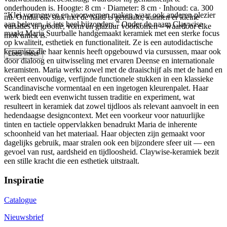
onderhouden is. Hoogte: 8 cm · Diameter: 8 cm · Inhoud: ca. 300
“Klei vormgeven en voorwerpen maken waar ook anderen plezier
ml. Omdat elk stuk met de hand is gemaakt, kunnen er kleine
aan beleven, is iets heel bijzonders.” Onder de naam Claywise
variaties in grootte, vorm en glazuur voorkomen – waardoor elke
maakt Maria Suurballe handgemaakt keramiek met een sterke focus
mok uniek is.
op kwaliteit, esthetiek en functionaliteit. Ze is een autodidactische
keramiste die haar kennis heeft opgebouwd via cursussen, maar ook
Lees meer
door dialoog en uitwisseling met ervaren Deense en internationale
keramisten. Maria werkt zowel met de draaischijf als met de hand en
creëert eenvoudige, verfijnde functionele stukken in een klassieke
Scandinavische vormentaal en een ingetogen kleurenpalet. Haar
werk biedt een evenwicht tussen traditie en experiment, wat
resulteert in keramiek dat zowel tijdloos als relevant aanvoelt in een
hedendaagse designcontext. Met een voorkeur voor natuurlijke
tinten en tactiele oppervlakken benadrukt Maria de inherente
schoonheid van het materiaal. Haar objecten zijn gemaakt voor
dagelijks gebruik, maar stralen ook een bijzondere sfeer uit — een
gevoel van rust, aardsheid en tijdloosheid. Claywise-keramiek bezit
een stille kracht die een esthetiek uitstraalt.
Inspiratie
Catalogue
Nieuwsbrief