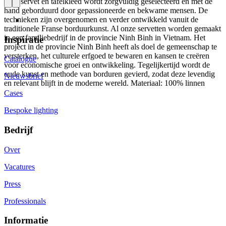
Elke servet en tafelkleed wordt zorgvuldig geselecteerd en met de
hand geborduurd door gepassioneerde en bekwame mensen. De
technieken zijn overgenomen en verder ontwikkeld vanuit de
traditionele Franse borduurkunst. Al onze servetten worden gemaakt
in een familiebedrijf in de provincie Ninh Binh in Vietnam. Het
Inspiratie
project in de provincie Ninh Binh heeft als doel de gemeenschap te
versterken, het culturele erfgoed te bewaren en kansen te creëren
Catalogue
voor economische groei en ontwikkeling. Tegelijkertijd wordt de
oude kunst en methode van borduren gevierd, zodat deze levendig
Nieuwsbrief
en relevant blijft in de moderne wereld. Materiaal: 100% linnen
Cases
Bespoke lighting
Bedrijf
Over
Vacatures
Press
Professionals
Informatie