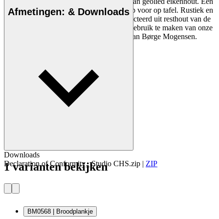
De broodplankjes van Børge Mogensen van geolied eikenhout. Een
klassiek, eenvoudig en praktisch voorwerp voor op tafel. Rustiek en
Afmetingen: & Downloads
mooi. Prachtig bewerkt eiken dat is geselecteerd uit resthout van de
meubelproductie, wat helpt om optimaal gebruik te maken van onze
grondstoffen. Zie ook de houten borden van Børge Mogensen.
Downloads
Declaration of Conformity_ Studio CHS.zip
|
ZIP
1 varianten bekijken
BM0568 | Broodplankje