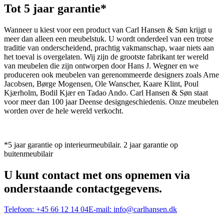
Tot 5 jaar garantie*
Wanneer u kiest voor een product van Carl Hansen & Søn krijgt u
meer dan alleen een meubelstuk. U wordt onderdeel van een trotse
traditie van onderscheidend, prachtig vakmanschap, waar niets aan
het toeval is overgelaten. Wij zijn de grootste fabrikant ter wereld
van meubelen die zijn ontworpen door Hans J. Wegner en we
produceren ook meubelen van gerenommeerde designers zoals Arne
Jacobsen, Børge Mogensen, Ole Wanscher, Kaare Klint, Poul
Kjærholm, Bodil Kjær en Tadao Ando. Carl Hansen & Søn staat
voor meer dan 100 jaar Deense designgeschiedenis. Onze meubelen
worden over de hele wereld verkocht.
*5 jaar garantie op interieurmeubilair. 2 jaar garantie op
buitenmeubilair
U kunt contact met ons opnemen via
onderstaande contactgegevens.
Telefoon:
+45 66 12 14 04
E-mail:
info@carlhansen.dk