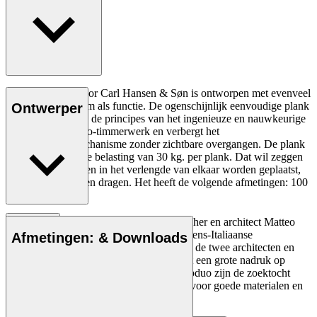
De Tsugi plank voor Carl Hansen & Søn is ontworpen met evenveel
aandacht voor vorm als functie. De ogenschijnlijk eenvoudige plank
Ontwerper
maakt gebruik van de principes van het ingenieuze en nauwkeurige
Japanse Sashimono-timmerwerk en verbergt het
vergrendelingsmechanisme zonder zichtbare overgangen. De plank
heeft een maximale belasting van 30 kg. per plank. Dat wil zeggen
dat als twee planken in het verlengde van elkaar worden geplaatst,
ze elk 30 kg moeten dragen. Het heeft de volgende afmetingen: 100
cm.
Lees meer
Interieurarchitect en ontwerper Sharon Fisher en architect Matteo
Barenghi begonnen hun internationale Deens-Italiaanse
Afmetingen: & Downloads
samenwerking in 2008. Sindsdien hebben de twee architecten en
ontwerpers tijdloze stukken gecreëerd met een grote nadruk op
kwaliteit. De speerpunten van het ontwerpduo zijn de zoektocht
naar natuurlijke eenvoud en de fascinatie voor goede materialen en
vakkundig vakmanschap.