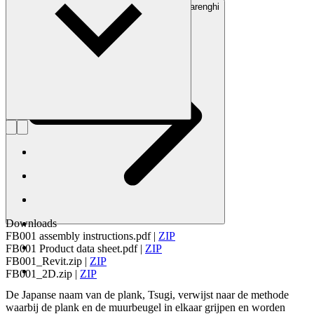
Maak kennis met Sharon Fisher & Matteo Barenghi
Downloads
FB001 assembly instructions.pdf
|
ZIP
FB001 Product data sheet.pdf
|
ZIP
FB001_Revit.zip
|
ZIP
FB001_2D.zip
|
ZIP
De Japanse naam van de plank, Tsugi, verwijst naar de methode
waarbij de plank en de muurbeugel in elkaar grijpen en worden