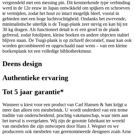
vergrendeld met een messing pin. Dit kenmerkende type verbinding
werd in de 12e eeuw in Japan ontwikkeld om spijkers en schroeven
te vermijden, zodat het hout zo intact mogelijk bleef, vooral in
gebieden met een hoge luchtvochtigheid. Ondanks het zwevende,
minimalistische uiterlijk is de Tsugi-plank zeer stevig en kan hij tot
30 kg dragen. Als functioneel detail is er een groef in de plank
gefreesd, zodat fotolijsten, kleine boeken en andere objecten stabiel
blijven staan. De Tsugi-plank is op zichzelf decoratief, maar kan ook
worden gecombineerd en opgeschaald naar wens – van een kleine
boekenplank tot een volledige bibliotheekmuur.
Deens design
Authentieke ervaring
Tot 5 jaar garantie*
Wanneer u kiest voor een product van Carl Hansen & Søn krijgt u
meer dan alleen een meubelstuk. U wordt onderdeel van een trotse
traditie van onderscheidend, prachtig vakmanschap, waar niets aan
het toeval is overgelaten. Wij zijn de grootste fabrikant ter wereld
van meubelen die zijn ontworpen door Hans J. Wegner en we
produceren ook meubelen van gerenommeerde designers zoals Arne