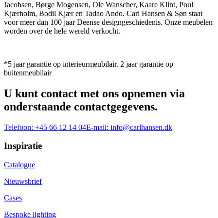
Jacobsen, Børge Mogensen, Ole Wanscher, Kaare Klint, Poul
Kjærholm, Bodil Kjær en Tadao Ando. Carl Hansen & Søn staat
voor meer dan 100 jaar Deense designgeschiedenis. Onze meubelen
worden over de hele wereld verkocht.
*5 jaar garantie op interieurmeubilair. 2 jaar garantie op
buitenmeubilair
U kunt contact met ons opnemen via
onderstaande contactgegevens.
Telefoon:
+45 66 12 14 04
E-mail:
info@carlhansen.dk
Inspiratie
Catalogue
Nieuwsbrief
Cases
Bespoke lighting