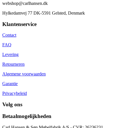
webshop@carlhansen.dk
Hylkedamvej 77 DK-5591 Gelsted, Denmark
Klantenservice
Contact
FAQ
Levering
Retourneren
Algemene voorwaarden
Garantie
Privacybeleid
Volg ons
Betaalmogelijkheden
Carl Hansen & Søn Møbelfabrik A/S - CVR: 26236231