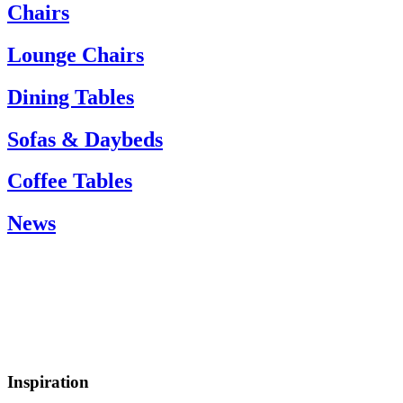
If you need help, please contact customer service via:
Chairs
Tel.: +45 66 12 14 04
info@carlhansen.dk
Lounge Chairs
Dining Tables
Sofas & Daybeds
Coffee Tables
News
Inspiration