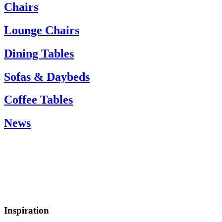
If you need help, please contact customer service via:
Chairs
Tel.: +45 66 12 14 04
info@carlhansen.dk
Lounge Chairs
Dining Tables
Sofas & Daybeds
Coffee Tables
News
Inspiration