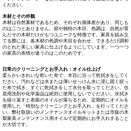
ください。
木材とその外観
木材は自然素材であるため、それぞれ個体差があり、同じも
のは二つとありません。節や独特の木目、色調は、自然が育
んだその木材だけがもつユニークな特徴です。家具を組み立
てる際には、各木材の色調や木目を合わせ、できるだけ調和
のとれた美しい家具に仕上げるようにしています。一つ一つ
の家具の表情が違うのはこのためです。
日常のクリーニングとお手入れ：オイル仕上げ
柔らかいきれいな乾いた布で、木目に沿って乾拭きをしてく
ださい。汚れなどは水または薄いせっけん水に浸し固く絞っ
た布で拭き、すぐに乾拭きをして水分を取ってください。住
居用洗剤や化学薬品は絶対に使用しないでください。水拭き
を繰り返すと表面のオイルが落ちるため、定期的にオイルを
使用した「特別なクリーニングとお手入れ」を行ってくださ
い。弊社取扱いのメンテナンスオイルキットまたは市販の木
製家具メンテンナンス用オイルで定期的にお手入れすること
が大切です。