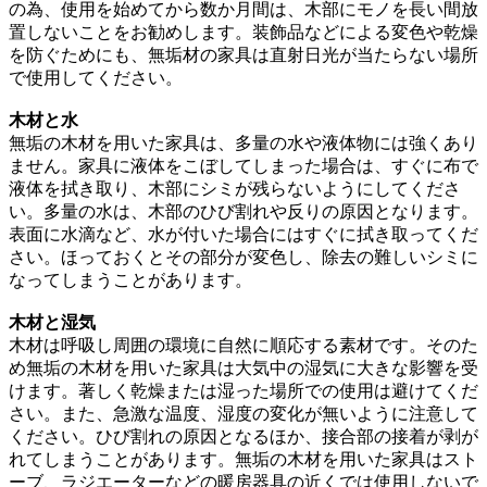
の為、使用を始めてから数か月間は、木部にモノを長い間放
置しないことをお勧めします。装飾品などによる変色や乾燥
を防ぐためにも、無垢材の家具は直射日光が当たらない場所
で使用してください。
木材と水
無垢の木材を用いた家具は、多量の水や液体物には強くあり
ません。家具に液体をこぼしてしまった場合は、すぐに布で
液体を拭き取り、木部にシミが残らないようにしてくださ
い。多量の水は、木部のひび割れや反りの原因となります。
表面に水滴など、水が付いた場合にはすぐに拭き取ってくだ
さい。ほっておくとその部分が変色し、除去の難しいシミに
なってしまうことがあります。
木材と湿気
木材は呼吸し周囲の環境に自然に順応する素材です。そのた
め無垢の木材を用いた家具は大気中の湿気に大きな影響を受
けます。著しく乾燥または湿った場所での使用は避けてくだ
さい。また、急激な温度、湿度の変化が無いように注意して
ください。ひび割れの原因となるほか、接合部の接着が剥が
れてしまうことがあります。無垢の木材を用いた家具はスト
ーブ、ラジエーターなどの暖房器具の近くでは使用しないで