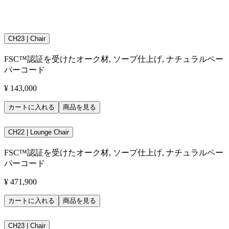
木製家具は素材の性質上、経年に伴う変化が生じ得るため、
必要に応じて点検やメンテナンスを行いながらご使用いただ
くことを前提としております。
CH23 | Chair
自然素材である木材は、丁寧にお手入れをすることが大切で
す。日常的には、少し湿った布で拭いてください。こうする
FSC™認証を受けたオーク材, ソープ仕上げ, ナチュラルペー
ことで家具はきれいに保たれ、美しく経年変化していきま
パーコード
す。また木製家具のクリーニングに強力な洗剤は絶対に使用
しないでください。
¥ 143,000
カートに入れる
商品を見る
CH22 | Lounge Chair
FSC™認証を受けたオーク材, ソープ仕上げ, ナチュラルペー
パーコード
¥ 471,900
カートに入れる
商品を見る
CH23 | Chair