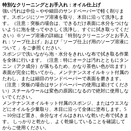
特別なクリーニングとお手入れ：オイル仕上げ
強い汚れは中位～やや細目のサンドペーパーで軽く削りま
す。スポンジにソープ溶液を取り、木目に沿って洗浄しま
す。（注意：突板の場合は、できるだけ表面に水分をつけな
いように
泡を使ってやさしく洗浄し、すぐに拭き取ってくだ
さい）※ソープ溶液の詳細は「特別なクリーニングとお手入
れ：ソープ仕上げ」および「ソープ仕上げ用のソープ溶液に
ついて 」をご参照ください。
スポンジで洗いながら泡・水分をきれいな布で拭き取る作業
を全体に行います。（注意：特にオークは汚れとともにタン
ニン（アク成分）が落ちるため、かなり茶色い色が出ます）
表面が完全に乾いてから、メンテナンスオイルキット付属の
たわし、または細目のサンドペーパーで表面を磨きます。
（注意：突板の場合はサンドペーパーの使用は避けてくださ
い）
スチールウールは変色の原因になるので絶対に使用しな
いでください。
メンテナンスオイルキット付属のスポンジ、またはウエスな
どにオイルを少量取り、木目に沿って全体に塗布します。5
～10分ほど置き、余分なオイルはきれいな乾いた布で拭きま
す。
しっかりと乾かし、よく乾燥していることを確認して
からご使用ください。