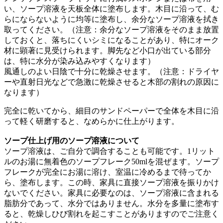
い、ソープ溶液を天板全体に塗布します。木目に沿って、む
らにならないように均等に塗布し、余分なソープ溶液を拭き
取ってください。（注意：余分なソープ溶液をそのまま放置
しておくと、落ちにくいシミになることがあり、特にオーク
材に顕著に見受けられます。脚先など小口が出ている部分
は、特に水分が染み込みやすくなります）
風通しのよい日陰で十分に乾燥させます。（注意：ドライヤ
ーや直射日光などで急激に乾燥させると木部の割れの原因に
なります）
完全に乾いてから、細目のサンドペーパーで全体を木目に沿
って軽く研磨すると、なめらかに仕上がります。
ソープ仕上げ用のソープ溶液について
ソープ溶液は、ご自分で調合することも可能です。1リット
ルのお湯に無着色のソープフレーク50mlを混ぜます。ソープ
フレークが完全にお湯に溶け、室温に冷めるまで待ってか
ら、塗布します。この時、家具に直接ソープ溶液を振りかけ
ないでください。家具に必要なのは、ソープ溶液に含まれる
脂肪分であって、水分ではありません。水分を多量に塗布す
ると、乾燥しひび割れを起こすことがありますのでご注意く