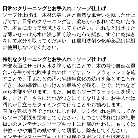
日常のクリーニングとお手入れ：ソープ仕上げ
ソープ仕上げは、木材の美しさと自然な風合いを残した仕上
げです。日常のクリーニングは、柔らかいきれいな乾いた布
で、木目に沿って乾拭きをしてください。汚れなどは水また
は薄いせっけん水に浸し固く絞った布で拭き、すぐに乾拭き
をして水分を取ってください。住居用洗剤や化学薬品は絶対
に使用しないでください。
特別なクリーニングとお手入れ：ソープ仕上げ
木部表面にせっけん水を塗り込むことで、木の持つ自然な風
合いを生かす北欧生まれの仕上です。ソープウォッシュを施
すことで、手垢などの汚れや経年変化の焼けを落とすことが
でき、木の導管にせっけんの脂肪分が残ることで、汚れなど
から木部を守ります。また、何度もソープウォッシュを繰り
返すことで、さらに汚れがつきにくくなります。お手入れは
汚れが目立ったタイミングで行うことをお勧めします。
表面を乾拭き等できれいにした後、シミや汚れを除去してか
らソープ溶液を塗布してください。しつこい汚れには弊社取
扱いのメンテナンスソープキットに付属のたわし、もしくは
中位～やや細目の紙やすりで研磨し、除去してください。
メンテナンスソープキットに付属のスポンジまたは布を用