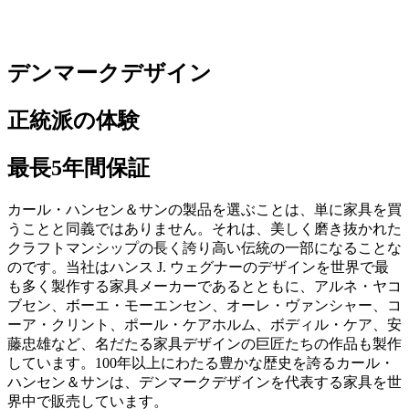
手指用の消毒剤はエタノール、プロパノールなどのアルコー
ルを原料としています。家具へは適さないため、使用は避け
てください。他の消毒剤についても同様です。家具の表面に
除去できないシミ、塗装剥がれ等の損傷を引き起こす原因と
デンマークデザイン
なります。
家具に手指用消毒剤、または類似したものが付着した場合
正統派の体験
は、すぐに少し湿った柔らかい布で拭き取り、表面の損傷を
避けてください。手指用消毒剤または他の消毒剤に起因する
最長5年間保証
損傷は保証の対象とはなりません。
カール・ハンセン＆サンの製品を選ぶことは、単に家具を買
うことと同義ではありません。それは、美しく磨き抜かれた
クラフトマンシップの長く誇り高い伝統の一部になることな
のです。当社はハンス J. ウェグナーのデザインを世界で最
も多く製作する家具メーカーであるとともに、アルネ・ヤコ
ブセン、ボーエ・モーエンセン、オーレ・ヴァンシャー、コ
ーア・クリント、ポール・ケアホルム、ボディル・ケア、安
藤忠雄など、名だたる家具デザインの巨匠たちの作品も製作
しています。100年以上にわたる豊かな歴史を誇るカール・
ハンセン＆サンは、デンマークデザインを代表する家具を世
界中で販売しています。