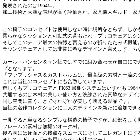
発表されたのは1964年。
加工技術と大胆な表現が高く評価され、家具職人ギルド・家具賞（Snedk
この椅子のコンセプトは使用しない時に場所をとらず、しか
柔らかなクッションと可動式の背もたれ。プリコチェアはシ
そしてこのチェア最大の特徴と言えるのが折りたたみ式機能
ラウンジチェアとしては非常に希なデザインと言えます。ち
カール・ハンセン＆サン社ではすでに組み合わせが自由にでき
プとなります。
「ファブリシャス＆カストホルムは、最高級の素材と一流の
これは当社のコンセプトにも合致しています。
奇しくもプリコチェアと FK63 書棚システムはいずれも 1
共通するのは木材の美しい使い方と洗練された真摯なデザイ
同じ空間に置くことでそれぞれが美しく映える製品です。
当社の名作コレクションに二人のデザインを新たに追加できる
一見すると単なるシンプルな構造の椅子ですが、細部をよく
フレームの素材は無垢のオーク材。
後ろ脚には床面との接点をスムーズにそしてエレガントにす
そしてサドルレザーを用いたベルト状のアーム。