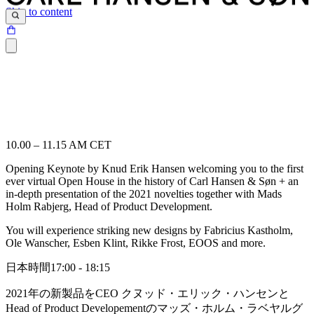
Skip to content
10.00 – 11.15 AM CET
Opening Keynote by Knud Erik Hansen welcoming you to the first
ever virtual Open House in the history of Carl Hansen & Søn + an
in-depth presentation of the 2021 novelties together with Mads
Holm Rabjerg, Head of Product Development.
You will experience striking new designs by Fabricius Kastholm,
Ole Wanscher, Esben Klint, Rikke Frost, EOOS and more.
日本時間17:00 - 18:15
2021年の新製品をCEO クヌッド・エリック・ハンセンと
Head of Product Developementのマッズ・ホルム・ラベヤルグ