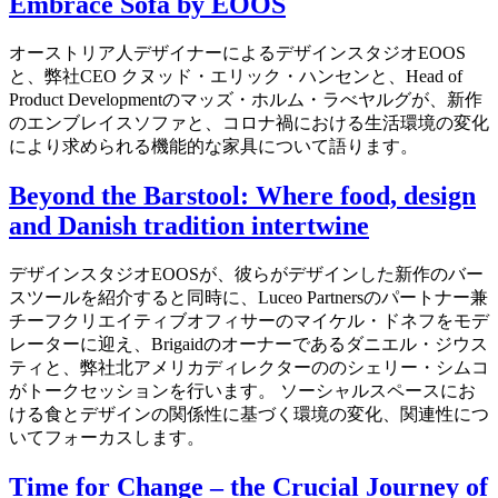
Embrace Sofa by EOOS
オーストリア人デザイナーによるデザインスタジオEOOS
と、弊社CEO クヌッド・エリック・ハンセンと、Head of
Product Developmentのマッズ・ホルム・ラべヤルグが、新作
のエンブレイスソファと、コロナ禍における生活環境の変化
により求められる機能的な家具について語ります。
Beyond the Barstool: Where food, design
and Danish tradition intertwine
デザインスタジオEOOSが、彼らがデザインした新作のバー
スツールを紹介すると同時に、Luceo Partnersのパートナー兼
チーフクリエイティブオフィサーのマイケル・ドネフをモデ
レーターに迎え、Brigaidのオーナーであるダニエル・ジウス
ティと、弊社北アメリカディレクターののシェリー・シムコ
がトークセッションを行います。 ソーシャルスペースにお
ける食とデザインの関係性に基づく環境の変化、関連性につ
いてフォーカスします。
Time for Change – the Crucial Journey of