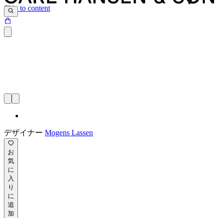
Skip to content
デザイナー
Mogens Lassen
お
気
に
入
り
に
追
加