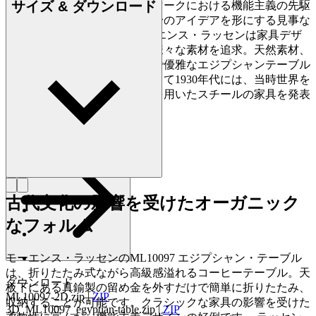
サイズ & ダウンロード
モーエンス・ラッセン。デンマークにおける機能主義の先駆
者として、素材に関わらず自身のアイデアを形にする見事な
才能を発揮しています。 モーエンス・ラッセンは家具デザ
インにおいても、建築同様、様々な素材を追求。天然素材、
名作として知られるシンプルで優雅なエジプシャンテーブル
をはじめとする木製家具。そして1930年代には、当時世界を
圧巻したモダニズム的な表現を用いたスチールの家具を発表
しています。
詳しく見る Mogens Lassen
古代文化の影響を受けたオーガニック
なフォルム
モーエンス・ラッセンのML10097 エジプシャン・テーブル
は、折りたたみ式ながら高級感溢れるコーヒーテーブル。天
ダウンロード
板下にある真鍮製の留め金を外すだけで簡単に折りたたみ、
ML10097-2D.zip
|
ZIP
収納することが可能です。クラシックな家具の影響を受けた
3D_ML10097_egyptian-table.zip
|
ZIP