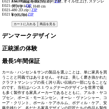
E021 Assembling instruction.zip
|
ZIP
FSC™認証を受けたオーク材, オイル仕上げ, ステンレ
E021-480.zip
|
ZIP
ススチール, H48 cm
E021-480 2D.zip
|
ZIP
E021 Revit.zip
|
ZIP
¥ 205,700
カートに入れる
商品を見る
デンマークデザイン
正統派の体験
最長5年間保証
カール・ハンセン＆サンの製品を選ぶことは、単に家具を買
うことと同義ではありません。それは、美しく磨き抜かれた
クラフトマンシップの長く誇り高い伝統の一部になることな
のです。当社はハンス J. ウェグナーのデザインを世界で最
も多く製作する家具メーカーであるとともに、アルネ・ヤコ
ブセン、ボーエ・モーエンセン、オーレ・ヴァンシャー、コ
ーア・クリント、ポール・ケアホルム、ボディル・ケア、安
藤忠雄など、名だたる家具デザインの巨匠たちの作品も製作