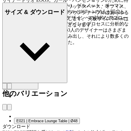
ザイナートリオ EOOS。カール・ハンセン＆サンのために特
マーティン・ベルグマン (1963～)、ゲルノット・ボーマン
別にデザインされました。パブリックスペース、オフィス、
サイズ & ダウンロード
(1968～)、ハラルド・グリュンドル (1967～) の3人が設立し
そして住宅と、エンブレイス・ラウンジテーブルはあらゆる
たデザインスタジオEOOSは、デザインへの詩的なアプロー
空間でその機能を十二分に発揮します。 天板サイズΦ48㎝は
チで高い評価を得ています。デザインのプロセスに分析的な
高さ48㎝、Φ80cmは高さは38㎝となります。
方法を取り入れることで、この3人のデザイナーはさまざま
な工業的・社会的デザインを生み出し、それにより数多くの
賞と世界的な評価を獲得しました。
詳しく見る EOOS
他のバリエーション
E021 | Embrace Lounge Table | Ø48
ダウンロード