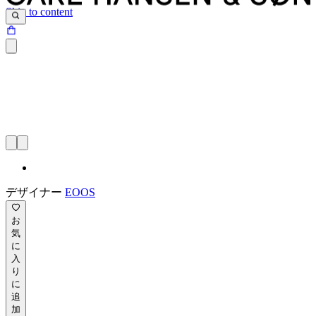
Skip to content
デザイナー
EOOS
お
気
に
入
り
に
追
加