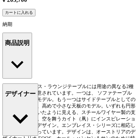
カートに入れる
納期
商品説明
E021エンブレイス・ラウンジテーブルには用途の異なる2種
デザイナー
類のモデルが用意されています。一つは、 ソファテーブル
に適した低めのモデル。もう一つはサイドテーブルとしての
使用を考慮した、高めで小さな天板のモデル。いずれも円形
の木製天板が浮いたように見える、スチールワイヤー製の支
柱が印象的です。空を舞うカイト（凧）にインスピレーショ
ンを得た軽快なデザイン。エンブレイス・シリーズに相応し
いテーブルとなっています。デザインは、オーストリアのデ