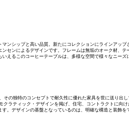
マンシップと高い品質。新たにコレクションにラインアップされ
エンセンによるデザインです。フレームは無垢のオーク材、テ
もいえるこのコーヒーテーブルは、多様な空間で様々なニーズ
を核に、その独特のコンセプトで耐久性に優れた家具を世に送り
デモクラティック・デザインを掲げ、住宅、コントラクトに向け
ます。デザインの基盤となっているのは、明確な構造と装飾を