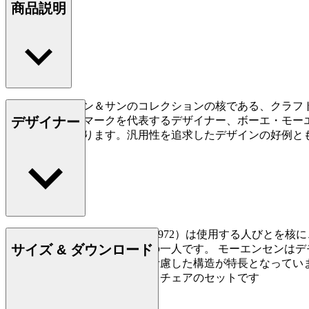
商品説明
カール・ハンセン＆サンのコレクションの核である、クラフト
デザイナー
され続けるデンマークを代表するデザイナー、ボーエ・モー
高い完成度を誇ります。汎用性を追求したデザインの好例と
もっと読む
ボーエ・モーエンセン（1914-1972）は使用する人びと
サイズ & ダウンロード
きな影響力を残すデザイナーの一人です。 モーエンセンは
れも控えめな美学と耐久性を考慮した構造が特長となってい
ハンティングテーブルやデッキチェアのセットです
詳しく見る Børge Mogensen