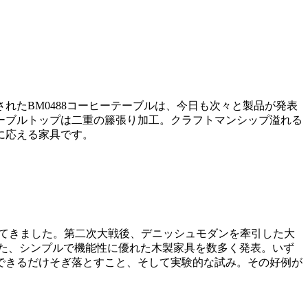
たBM0488コーヒーテーブルは、今日も次々と製品が発表
ーブルトップは二重の籐張り加工。クラフトマンシップ溢れる
に応える家具です。
出してきました。第二次大戦後、デニッシュモダンを牽引した大
た、シンプルで機能性に優れた木製家具を数多く発表。いず
できるだけそぎ落とすこと、そして実験的な試み。その好例が