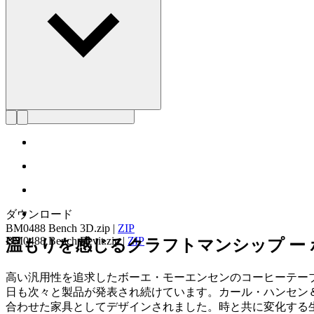
ダウンロード
BM0488 Bench 3D.zip
|
ZIP
BM0488 Bench Revit.zip
|
ZIP
温もりを感じるクラフトマンシップ ー
高い汎用性を追求したボーエ・モーエンセンのコーヒーテー
日も次々と製品が発表され続けています。カール・ハンセン＆サ
合わせた家具としてデザインされました。時と共に変化する