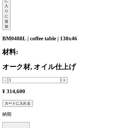
に
入
り
に
追
加
BM0488L | coffee table | 138x46
材料:
オーク材, オイル仕上げ
-
+
¥ 314,600
カートに入れる
納期