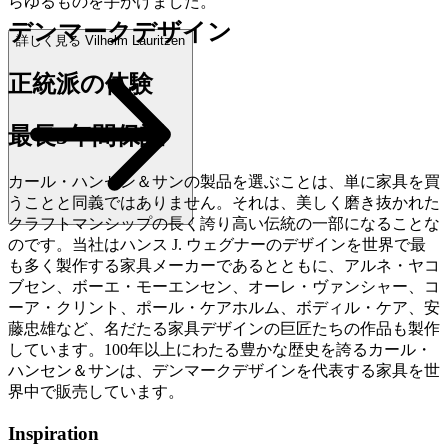
らゆるものを手がけました。
デンマークデザイン
詳しく見る Vilhelm Lauritzen
正統派の体験
最長5年間保証
カール・ハンセン＆サンの製品を選ぶことは、単に家具を買
うことと同義ではありません。それは、美しく磨き抜かれた
クラフトマンシップの長く誇り高い伝統の一部になることな
のです。当社はハンス J. ウェグナーのデザインを世界で最
も多く製作する家具メーカーであるとともに、アルネ・ヤコ
ブセン、ボーエ・モーエンセン、オーレ・ヴァンシャー、コ
ーア・クリント、ポール・ケアホルム、ボディル・ケア、安
藤忠雄など、名だたる家具デザインの巨匠たちの作品も製作
しています。100年以上にわたる豊かな歴史を誇るカール・
ハンセン＆サンは、デンマークデザインを代表する家具を世
界中で販売しています。
Inspiration