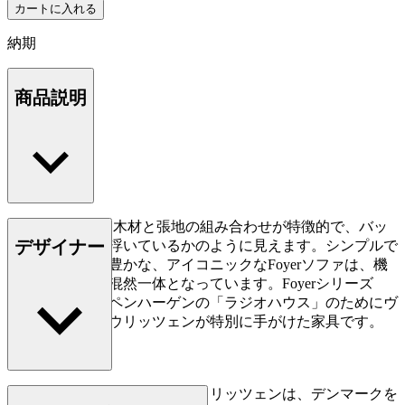
カートに入れる
納期
商品説明
Foyerソファは、木材と張地の組み合わせが特徴的で、バッ
デザイナー
クレストが宙に浮いているかのように見えます。シンプルで
ありながら表情豊かな、アイコニックなFoyerソファは、機
能とフォルムが混然一体となっています。Foyerシリーズ
は、1945年にコペンハーゲンの「ラジオハウス」のためにヴ
ィルヘルム・ラウリッツェンが特別に手がけた家具です。
ヴィルヘルム・テオドア・ラウリッツェンは、デンマークを