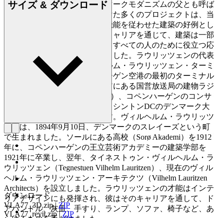
サイズ & ダウンロード
代表する建築家であり、デンマークモダニズムの父とも呼ば
れています。今日、彼が手がけた多くのプロジェクトは、当
時としては画期的な、形態に機能を従わせた建築の好例とし
て残されています。彼はそのキャリアを通じて、建築は一部
の特権階級のためだけでなく、すべての人のために役立つ応
用芸術であるべきだと主張しました。ラウリッツェンの代表
的な作品には、現在ヴィルヘルム・ラウリッツェン・ターミ
ナルとして知られるコペンハーゲン空港の最初のターミナル
（1939年）、フレデリクスベアにある国営放送局の建物ラジ
オハウス（Radiohuset、1945 年）、コペンハーゲンのコンサ
ートホールVega（1956年）、ワシントンDCのデンマーク大
使館（1960年）などがあります。ヴィルヘルム・ラウリッツ
ェンは、1894年9月10日、デンマークのスレイーズという町
で生まれました。ソールにある高校（Sorø Akademi）を1912
年に、コペンハーゲンの王立芸術アカデミーの建築学部を
1921年に卒業し、翌年、タイネストゥン・ヴィルヘルム・ラ
ウリッツェン（Tegnestuen Vilhelm Lauritzen）、現在のヴィル
ヘルム・ラウリッツェン・アーキテクツ（Vilhelm Lauritzen
Architects）を設立しました。ラウリッツェンの才能はインテ
ダウンロード
リアデザインにも発揮され、彼はそのキャリアを通して、ド
VLA77_3D.zip
|
ZIP
アハンドル、灰皿、手すり、ランプ、ソファ、椅子など、あ
VLA77_revit.zip
|
ZIP