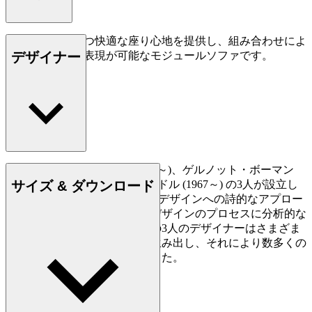
フレキシブルかつ快適な座り心地を提供し、組み合わせによ
デザイナー
って、幾何学的表現が可能なモジュールソファです。
マーティン・ベルグマン (1963～)、ゲルノット・ボーマン
サイズ & ダウンロード
(1968～)、ハラルド・グリュンドル (1967～) の3人が設立し
たデザインスタジオEOOSは、デザインへの詩的なアプロー
チで高い評価を得ています。デザインのプロセスに分析的な
方法を取り入れることで、この3人のデザイナーはさまざま
な工業的・社会的デザインを生み出し、それにより数多くの
賞と世界的な評価を獲得しました。
詳しく見る EOOS