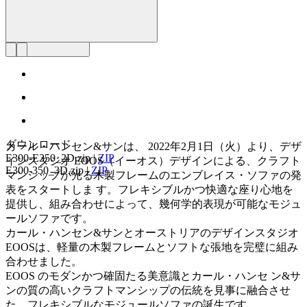
ダウンロード
カール・ハンセン&サンは、 2022年2月1日（火）より、デザ
E300-E350_2D.zip
|
ZIP
インスタジオ EOOS（イーオス）デザインによる、クラフト
E300-350_3D.zip
|
ZIP
マンシップが光る木製フレームのエンブレイス・ソファの発
表をスタートしま す。フレキシブルかつ快適な座り心地を
提供し、組み合わせによって、幾何学的表現が可能なモジュ
ールソファです。
カール・ハンセン&サンとオーストリアのデザインスタジオ
EOOSは、軽量の木製フレームとソフトな張地を完璧に組み
合わせました。
EOOS のモダンかつ確固たる美意識とカール・ハンセ ン&サ
ンの質の高いクラフトマンシップの伝統を見事に融合させ
た、フレキシブルなモジュールソファの誕生です。