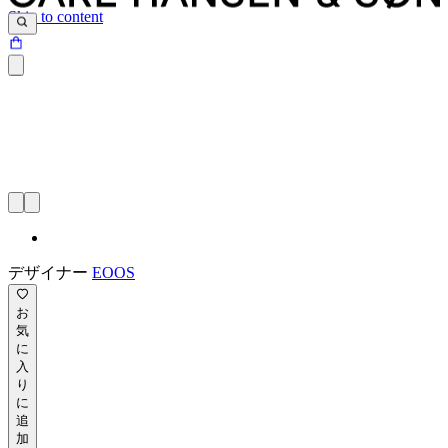
Skip to content
デザイナー
EOOS
お
気
に
入
り
に
追
加