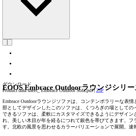
ダウンロード
EOOS Embrace Outdoorラウ
Product data sheet_ Embrace Outdoor Sofa.pdf
|
ZIP
Embrace Outdoorラウンジソファは、コンテンポラリーな
部としてデザインしたこのソファは、くつろぎの場としての
できるソファは、柔軟にカスタマイズできるようにデザイン
れ、美しい木目が年を経るにつれて銀色を帯びてきます。フ
す。北欧の風景を思わせるカラーバリエーションで展開。速