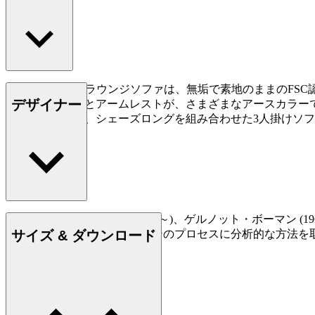
Embrace Outdoorラウンジソファは、無垢で素地の
デザイナー
たバックレストとアームレストが、さまざまなアースカラー
ます。こちらは、シェーズロングを組み合わせた3人掛けソファです。(
もっと読む
マーティン・ベルグマン (1963～)、ゲルノット・ボーマン (
サイズ & ダウンロード
い評価を得ています。デザインのプロセスに分析的な方法を
な評価を獲得しました。
詳しく見る EOOS