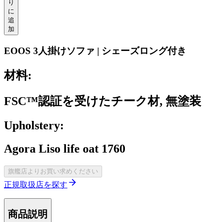
り
に
追
加
EOOS 3人掛けソファ | シェーズロング付き
材料:
FSC™認証を受けたチーク材, 無塗装
Upholstery:
Agora Liso life oat 1760
旗艦店よりお買い求めください
正規取扱店を探す
商品説明