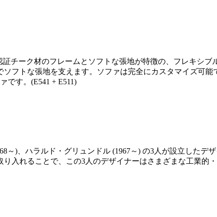
ままのFSC認証チーク材のフレームとソフトな張地が特徴の、フレ
でソフトな張地を支えます。ソファは完全にカスタマイズ可能
E541 + E511)
1968～)、ハラルド・グリュンドル (1967～) の3人が設立
取り入れることで、この3人のデザイナーはさまざまな工業的