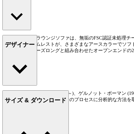
Embrace Outdoorラウンジソファは、無垢のFSC
デザイナー
クレストとアームレストが、さまざまなアースカラーでソフ
こちらは、シェーズロングと組み合わせたオープンエンドの2人掛けソ
もっと読む
マーティン・ベルグマン (1963～)、ゲルノット・ボーマン (
サイズ & ダウンロード
い評価を得ています。デザインのプロセスに分析的な方法を
な評価を獲得しました。
詳しく見る EOOS