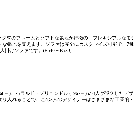
認証未処理チーク材のフレームとソフトな張地が特徴の、フレキシブ
トな張地を支えます。ソファは完全にカスタマイズ可能で、7
ファです。(E540 + E530)
1968～)、ハラルド・グリュンドル (1967～) の3人が設立
取り入れることで、この3人のデザイナーはさまざまな工業的