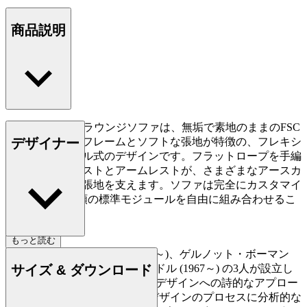
商品説明
Embrace Outdoorラウンジソファは、無垢で素地のままのFSC
デザイナー
認証チーク材のフレームとソフトな張地が特徴の、フレキシ
ブルなモジュール式のデザインです。フラットロープを手編
みしたバックレストとアームレストが、さまざまなアースカ
ラーでソフトな張地を支えます。ソファは完全にカスタマイ
ズ可能で、7種類の標準モジュールを自由に組み合わせるこ
とができます。
もっと読む
マーティン・ベルグマン (1963～)、ゲルノット・ボーマン
サイズ & ダウンロード
(1968～)、ハラルド・グリュンドル (1967～) の3人が設立し
たデザインスタジオEOOSは、デザインへの詩的なアプロー
チで高い評価を得ています。デザインのプロセスに分析的な