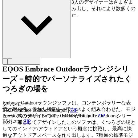
方法を取り入れることで、この3人のデザイナーはさまざま
な工業的・社会的デザインを生み出し、それにより数多くの
賞と世界的な評価を獲得しました。
詳しく見る EOOS
EOOS Embrace Outdoorラウンジシリ
ーズ－詩的でパーソナライズされたく
つろぎの場を
Embrace Outdoorラウンジソファは、コンテンポラリーな表
ダウンロード
情と耐久性に優れた機能をバランスよく組み合わせた、モジ
E500 Embrace Outdoor Sofa.pdf
|
ZIP
Product data sheet_ Embrace Outdoor Sofa.pdf
|
ZIP
ュール式のデザインです。EOOSがEmbrace Outdoorsシリー
E541.zip
|
ZIP
ズの一部としてデザインしたこのソファは、くつろぎの場と
してのインドア/アウトドアという概念に挑戦し、最高に快
適なアウトドアスペースを作り出します。7種類の標準モジ