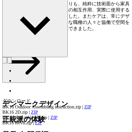
ていくかを優先し、フォルムよりも、純粋に技術面から家具
デザインを追求。モダン建築との相互作用、実際に使用する
人をコンセプトの核としていました。またケアは、常にデザ
インの背景に関心を持ち、様々な職種の人々と協働で空間を
より最適化することに取り組んできました。
詳しく見る Bodil Kjær
ダウンロード
デンマークデザイン
BK16 Outdoor Assembling instruction.zip
|
ZIP
BK16 2D.zip
|
ZIP
BK16 Side table 3D.zip
|
ZIP
正統派の体験
BK16 Revit.zip
|
ZIP