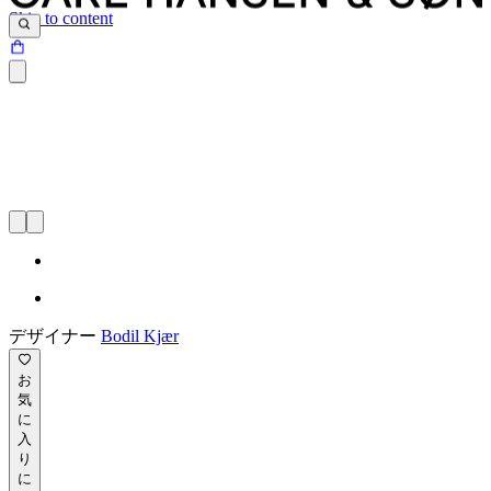
Skip to content
デザイナー
Bodil Kjær
お
気
に
入
り
に