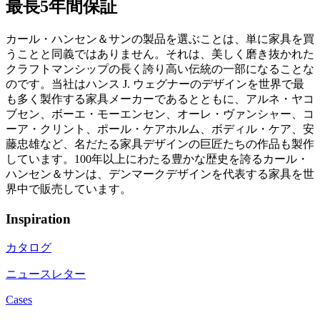
最長5年間保証
カール・ハンセン＆サンの製品を選ぶことは、単に家具を買
うことと同義ではありません。それは、美しく磨き抜かれた
クラフトマンシップの長く誇り高い伝統の一部になることな
のです。当社はハンス J. ウェグナーのデザインを世界で最
も多く製作する家具メーカーであるとともに、アルネ・ヤコ
ブセン、ボーエ・モーエンセン、オーレ・ヴァンシャー、コ
ーア・クリント、ポール・ケアホルム、ボディル・ケア、安
藤忠雄など、名だたる家具デザインの巨匠たちの作品も製作
しています。100年以上にわたる豊かな歴史を誇るカール・
ハンセン＆サンは、デンマークデザインを代表する家具を世
界中で販売しています。
Inspiration
カタログ
ニュースレター
Cases