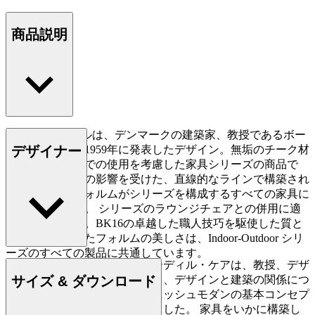
商品説明
BK16 小テーブルは、デンマークの建築家、教授であるボー
デザイナー
ディル・ケアが1959年に発表したデザイン。無垢のチーク材
を用いた屋内外での使用を考慮した家具シリーズの商品で
す。キュビズムの影響を受けた、直線的なラインで構築され
る整然としたフォルムがシリーズを構成するすべての家具に
共通しています。 シリーズのラウンジチェアとの併用に適
した小テーブル。BK16の卓越した職人技巧を駆使した質と
シンプルを極めたフォルムの美しさは、Indoor-Outdoor シリ
ーズのすべての製品に共通しています。
デンマークのデザイナー、ボーディル・ケアは、教授、デザ
サイズ & ダウンロード
イナーとして世界中を飛び回り、デザインと建築の関係につ
いての自身の知識を広め、デニッシュモダンの基本コンセプ
トの普及に大きく貢献してきました。 家具をいかに構築し