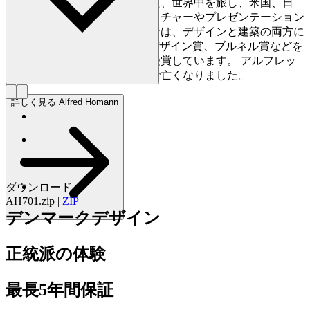
ェクトに取り組みました。また、世界中を旅し、米国、日
本、ロシア、ヨーロッパでレクチャーやプレゼンテーション
を行いました。さらにホーマンは、デザインと建築の両方に
おいて、レッドドット賞、IFデザイン賞、ブルネル賞などを
はじめ、数々の国際的な賞を受賞しています。 アルフレッ
ド・ホーマンは2022年に74歳で亡くなりました。
詳しく見る Alfred Homann
ダウンロード
AH701.zip
|
ZIP
デンマークデザイン
正統派の体験
最長5年間保証