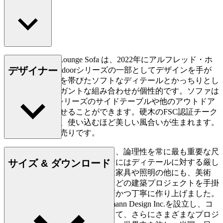
AH701 Outdoor Lounge Sofa は、2022年にアルフレッド・ホ
デザイナー
ーマンがAH Outdoorシリーズの一部としてデザインを手が
けました。丸みを帯びたソフトなディテールとかっちりとし
たラインのエレガントな組み合わせが個性的です。ソファは
2人掛けで、同シリーズのサイドテーブルや他のアウトドア
家具と組み合わせることができます。硬木のFSC認証チーク
材でできており、使い込むほど美しい風合いが生まれます。
クッションは別売りです。
ホーマンはシンプルさ、明快さ、論理性を常に最も重要な尺
サイズ & ダウンロード
度とし、そのあらゆるデザインにはディテールに対する厳し
い追求が窺えます。ホーマンは家具や照明の他にも、美術
館、駅、個人住宅、公共施設などの建築プロジェクトを手掛
け、その一つ一つを非常に精巧かつ丁寧に作り上げました。
1987年、ホーマンは米国にHomann Design Inc.を設立し、コ
ペンハーゲンのスタジオに加えて、さらにさまざまなプロジ