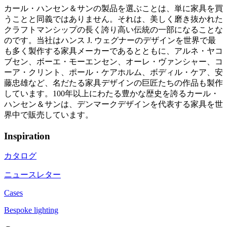
カール・ハンセン＆サンの製品を選ぶことは、単に家具を買
うことと同義ではありません。それは、美しく磨き抜かれた
クラフトマンシップの長く誇り高い伝統の一部になることな
のです。当社はハンス J. ウェグナーのデザインを世界で最
も多く製作する家具メーカーであるとともに、アルネ・ヤコ
ブセン、ボーエ・モーエンセン、オーレ・ヴァンシャー、コ
ーア・クリント、ポール・ケアホルム、ボディル・ケア、安
藤忠雄など、名だたる家具デザインの巨匠たちの作品も製作
しています。100年以上にわたる豊かな歴史を誇るカール・
ハンセン＆サンは、デンマークデザインを代表する家具を世
界中で販売しています。
Inspiration
カタログ
ニュースレター
Cases
Bespoke lighting