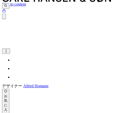
Skip to content
デザイナー
Alfred Homann
お
気
に
入