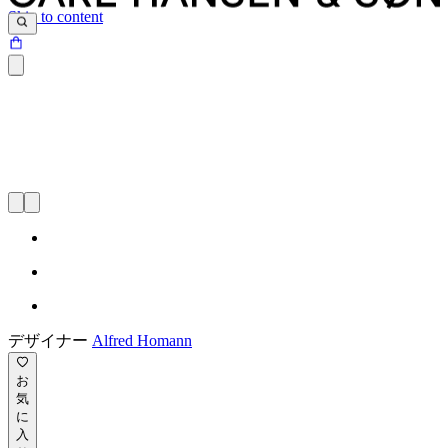
Skip to content
デザイナー
Alfred Homann
お
気
に
入