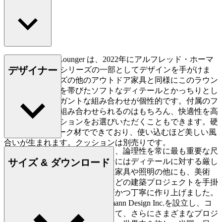
AH604 Outdoor Lounger は、2022年にアルフレッド・ホーマ
デザイナー
ンがAH Outdoorシリーズの一部としてデザインを手がけま
した。同シリーズの他のアウトドア家具と同様にこのラウン
ジャーも、丸みを帯びたソフトなディテールとかっちりとし
たラインのエレガントな組み合わせが個性的です。付属のフ
ットスツールと組み合わせられるのはもちろん、快適性を高
めるためにクッションをお選びいただくこともできます。硬
木のFSC認証チーク材でできており、使い込むほど美しい風
合いが生まれます。クッションは別売りです。
ホーマンはシンプルさ、明快さ、論理性を常に最も重要な尺
サイズ & ダウンロード
度とし、そのあらゆるデザインにはディテールに対する厳し
い追求が窺えます。ホーマンは家具や照明の他にも、美術
館、駅、個人住宅、公共施設などの建築プロジェクトを手掛
け、その一つ一つを非常に精巧かつ丁寧に作り上げました。
1987年、ホーマンは米国にHomann Design Inc.を設立し、コ
ペンハーゲンのスタジオに加えて、さらにさまざまなプロジ