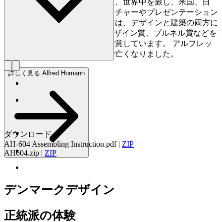
ェクトに取り組みました。また、世界中を旅し、米国、日
本、ロシア、ヨーロッパでレクチャーやプレゼンテーション
を行いました。さらにホーマンは、デザインと建築の両方に
おいて、レッドドット賞、IFデザイン賞、ブルネル賞などを
はじめ、数々の国際的な賞を受賞しています。 アルフレッ
ド・ホーマンは2022年に74歳で亡くなりました。
詳しく見る Alfred Homann
ダウンロード
AH-604 Assembling Instruction.pdf
|
ZIP
AH604.zip
|
ZIP
デンマークデザイン
正統派の体験