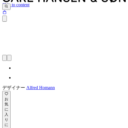
Skip to content
デザイナー
Alfred Homann
お
気
に
入
り
に