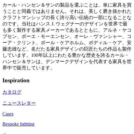
カール・ハンセン＆サンの製品を選ぶことは、単に家具を買
うことと同義ではありません。それは、美しく磨き抜かれた
クラフトマンシップの長く誇り高い伝統の一部になることな
のです。当社はハンス J. ウェグナーのデザインを世界で最
も多く製作する家具メーカーであるとともに、アルネ・ヤコ
ブセン、ボーエ・モーエンセン、オーレ・ヴァンシャー、コ
ーア・クリント、ポール・ケアホルム、ボディル・ケア、安
藤忠雄など、名だたる家具デザインの巨匠たちの作品も製作
しています。100年以上にわたる豊かな歴史を誇るカール・
ハンセン＆サンは、デンマークデザインを代表する家具を世
界中で販売しています。
Inspiration
カタログ
ニュースレター
Cases
Bespoke lighting