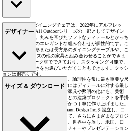
AH501 Outdoorダイニングチェアは、2022年にアルフレッ
デザイナー
ド・ホーマンがAH Outdoorシリーズの一部としてデザイン
を手がけました。丸みを帯びたソフトなディテールとかっち
りとしたラインのエレガントな組み合わせが個性的です。こ
の椅子は、正方形または長方形のダイニングテーブルや、こ
のOutdoorシリーズの他の家具と組み合わせることができま
す。FSC認証チーク材でできており、スタッキング可能で、
アームレスト付きをお選びいただくこともできます。クッシ
ョンは別売りです。
ホーマンはシンプルさ、明快さ、論理性を常に最も重要な尺
サイズ & ダウンロード
度とし、そのあらゆるデザインにはディテールに対する厳し
い追求が窺えます。ホーマンは家具や照明の他にも、美術
館、駅、個人住宅、公共施設などの建築プロジェクトを手掛
け、その一つ一つを非常に精巧かつ丁寧に作り上げました。
1987年、ホーマンは米国にHomann Design Inc.を設立し、コ
ペンハーゲンのスタジオに加えて、さらにさまざまなプロジ
ェクトに取り組みました。また、世界中を旅し、米国、日
本、ロシア、ヨーロッパでレクチャーやプレゼンテーション