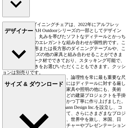
AH501 Outdoorダイニングチェアは、2022年にアルフレッ
デザイナー
ド・ホーマンがAH Outdoorシリーズの一部としてデザイン
を手がけました。丸みを帯びたソフトなディテールとかっち
りとしたラインのエレガントな組み合わせが個性的です。こ
の椅子は、正方形または長方形のダイニングテーブルや、こ
のOutdoorシリーズの他の家具と組み合わせることができま
す。FSC認証チーク材でできており、スタッキング可能で、
アームレスト付きをお選びいただくこともできます。クッシ
ョンは別売りです。
ホーマンはシンプルさ、明快さ、論理性を常に最も重要な尺
サイズ & ダウンロード
度とし、そのあらゆるデザインにはディテールに対する厳し
い追求が窺えます。ホーマンは家具や照明の他にも、美術
館、駅、個人住宅、公共施設などの建築プロジェクトを手掛
け、その一つ一つを非常に精巧かつ丁寧に作り上げました。
1987年、ホーマンは米国にHomann Design Inc.を設立し、コ
ペンハーゲンのスタジオに加えて、さらにさまざまなプロジ
ェクトに取り組みました。また、世界中を旅し、米国、日
本、ロシア、ヨーロッパでレクチャーやプレゼンテーション