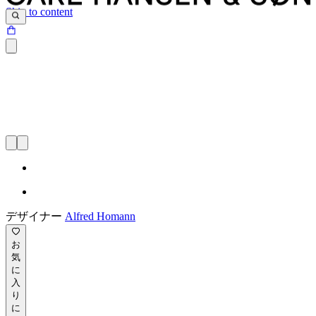
Skip to content
デザイナー
Alfred Homann
お
気
に
入
り
に