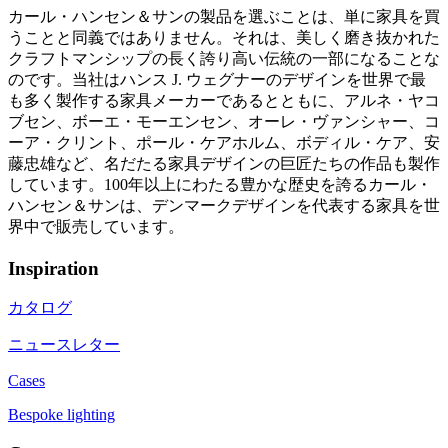
カール・ハンセン＆サンの製品を選ぶことは、単に家具を買
うことと同義ではありません。それは、美しく磨き抜かれた
クラフトマンシップの長く誇り高い伝統の一部になることな
のです。当社はハンス J. ウェグナーのデザインを世界で最
も多く製作する家具メーカーであるとともに、アルネ・ヤコ
ブセン、ボーエ・モーエンセン、オーレ・ヴァンシャー、コ
ーア・クリント、ポール・ケアホルム、ボディル・ケア、安
藤忠雄など、名だたる家具デザインの巨匠たちの作品も製作
しています。100年以上にわたる豊かな歴史を誇るカール・
ハンセン＆サンは、デンマークデザインを代表する家具を世
界中で販売しています。
Inspiration
カタログ
ニュースレター
Cases
Bespoke lighting