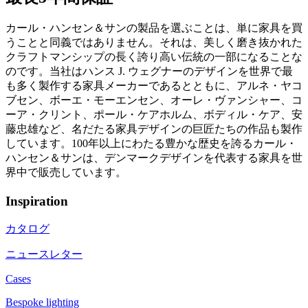
カール・ハンセン＆サンの製品を選ぶことは、単に家具を買
うことと同義ではありません。それは、美しく磨き抜かれた
クラフトマンシップの長く誇り高い伝統の一部になることな
のです。当社はハンス J. ウェグナーのデザインを世界で最
も多く製作する家具メーカーであるとともに、アルネ・ヤコ
ブセン、ボーエ・モーエンセン、オーレ・ヴァンシャー、コ
ーア・クリント、ポール・ケアホルム、ボディル・ケア、安
藤忠雄など、名だたる家具デザインの巨匠たちの作品も製作
しています。100年以上にわたる豊かな歴史を誇るカール・
ハンセン＆サンは、デンマークデザインを代表する家具を世
界中で販売しています。
Inspiration
カタログ
ニュースレター
Cases
Bespoke lighting