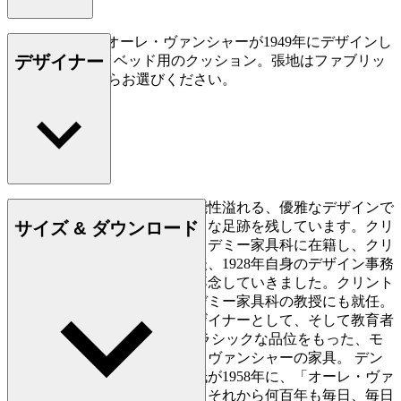
CU OW150は、オーレ・ヴァンシャーが1949年にデザインし
デザイナー
た、OW150 デイベッド用のクッション。張地はファブリッ
クまたは皮革からお選びください。
オーレ・ヴァンシャーは、機能性溢れる、優雅なデザインで
サイズ & ダウンロード
デニッシュモダンの流れに大きな足跡を残しています。クリ
ントが教鞭をとる王立芸術アカデミー家具科に在籍し、クリ
ントの下で２年間仕事をした後、1928年自身のデザイン事務
所を設立。家具デザイナーに専念していきました。クリント
の後継者として王立芸術アカデミー家具科の教授にも就任。
デンマークのデザイン界をデザイナーとして、そして教育者
として牽引してきました。 クラシックな品位をもった、モ
ダンなデザインで人気をもつ、ヴァンシャーの家具。 デン
マークの新聞ポリティーケン紙が1958年に、「オーレ・ヴァ
ンシャーの椅子を購入すると、それから何百年も毎日、毎日