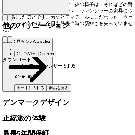
その椅子に座ることになります。彼の椅子は、それほどの耐
久性を備えています。」とオーレ・ヴァンシャーの家具につ
いて記したほどです。素材とディテールにこだわった、ヴァ
ンシャーの名作は、今日も発表当時の新鮮さを失っていませ
他のバリエーション
ん。
詳しく見る Ole Wanscher
CU OW150 | Cushion
ダウンロード
ライトブラウンレザー Sif 95
¥ 396,000
カートに入れる
商品を見る
デンマークデザイン
正統派の体験
最長5年間保証